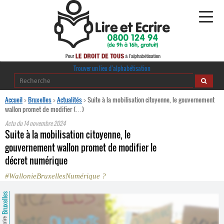
Alphabétisation
Trouver un lieu d’alphabétisation
Agir pour l’alpha
Accueil
>
Bruxelles
>
Actualités
>
Suite à la mobilisation citoyenne, le gouvernement
wallon promet de modifier (…)
Publications
Actu du
14 novembre 2024
Suite à la mobilisation citoyenne, le
journaldelalpha.be
gouvernement wallon promet de modifier le
décret numérique
Regards croisés
Ressources pédagogiques
#WallonieBruxellesNumérique ?
Bruxelles
Espace presse