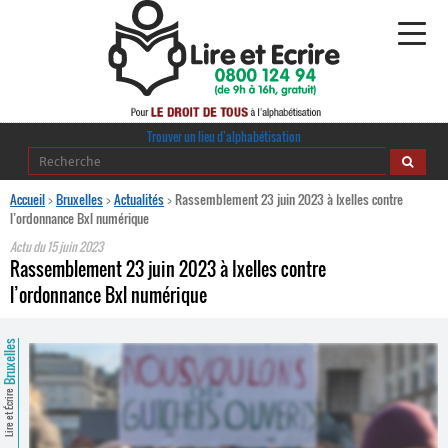
Alphabétisation
Trouver un lieu d’alphabétisation
Agir pour l’alpha
Accueil
>
Bruxelles
>
Actualités
>
Rassemblement 23 juin 2023 à Ixelles contre
l’ordonnance Bxl numérique
Publications
Actu du
15 juin 2023
Rassemblement 23 juin 2023 à Ixelles contre
journaldelalpha.be
l’ordonnance Bxl numérique
Regards croisés
Ressources pédagogiques
Bruxelles
Espace presse
Lire et Écrire