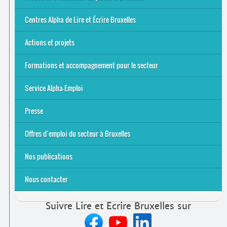
Bruxelles
8 Points Accueil
Publics concernés ?
Que proposons-nous ?
Qui sommes-nous ?
Centres Alpha de Lire et Écrire Bruxelles
Actions et projets
Alpha-Jeux
Arts & Alpha
Jeudis du Cinéma
Le projet Alpha-TIC
Notre projet FSE
Tac-TIC Emploi
Formations et accompagnement pour le secteur
S’initier
Se former
Se rencontrer
Être accompagné
·
e
Service Alpha-Emploi
Équipe et contacts
Accompagnement individuel
Accompagnement collectif
Folder Service Alpha-Emploi
Presse
2021
2024
2025
Offres d’emploi du secteur à Bruxelles
Emplois rémunérés
Bénévolat
Candidature spontanée à Lire et Écrire Bruxelles
Nos publications
Nous contacter
Suivre Lire et Écrire Bruxelles sur