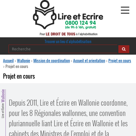
Alphabétisation
Trouver un lieu d’alphabétisation
Agir pour l’alpha
Accueil
>
Wallonie
>
Mission de coordination
>
Accueil et orientation
>
Projet en cours
>
Projet en cours
Publications
Projet en cours
journaldelalpha.be
Wallonie
Regards croisés
Depuis 2011, Lire et Écrire en Wallonie coordonne,
Ressources pédagogiques
Lire et Écrire
pour les 8 Régionales wallonnes, une convention
Espace presse
pluriannuelle liant Lire et Écrire en Wallonie et les
cabinets des Ministres de l’emploi et de la