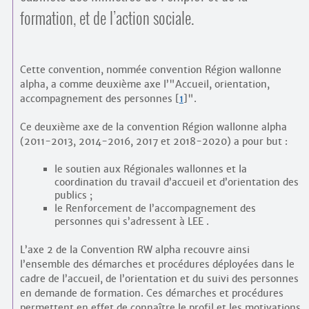
Contacts
formation, et de l’action sociale.
·
Comprendre et parler
Trouver un lieu d’alphabétisation
Bienvenue en Belgique
Cette convention, nommée convention Région wallonne
alpha, a comme deuxième axe l’"Accueil, orientation,
accompagnement des personnes
[
1
]
".
Ce deuxième axe de la convention Région wallonne alpha
(2011-2013, 2014-2016, 2017 et 2018-2020) a pour but :
le soutien aux Régionales wallonnes et la
coordination du travail d’accueil et d’orientation des
publics ;
le Renforcement de l’accompagnement des
personnes qui s’adressent à LEE .
L’axe 2 de la Convention RW alpha recouvre ainsi
l’ensemble des démarches et procédures déployées dans le
cadre de l’accueil, de l’orientation et du suivi des personnes
en demande de formation. Ces démarches et procédures
permettent en effet de connaître le profil et les motivations