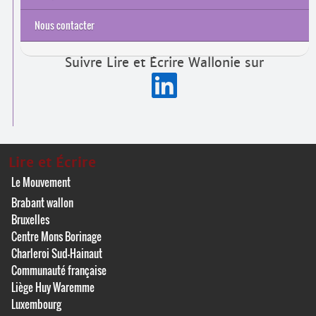
Recherches et études
Rapports d’activité
Nous contacter
Suivre Lire et Écrire Wallonie sur
Lire et Écrire
Le Mouvement
Brabant wallon
Bruxelles
Centre Mons Borinage
Charleroi Sud-Hainaut
Communauté française
Liège Huy Waremme
Luxembourg