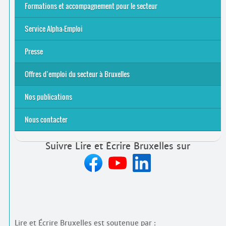
Alpha-Jeux
Arts & Alpha
Jeudis du Cinéma
Le projet Alpha-TIC
Notre projet FSE
Tac-TIC Emploi
Formations et accompagnement pour le secteur
S’initier
Se former
Se rencontrer
Être accompagné
·
e
Service Alpha-Emploi
Équipe et contacts
Accompagnement individuel
Accompagnement collectif
Folder Service Alpha-Emploi
Presse
2021
2024
2025
Offres d’emploi du secteur à Bruxelles
Emplois rémunérés
Bénévolat
Candidature spontanée à Lire et Écrire Bruxelles
Nos publications
Nous contacter
Suivre Lire et Écrire Bruxelles sur
Lire et Écrire Bruxelles est soutenue par :