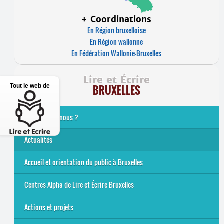
+ Coordinations
En Région bruxelloise
En Région wallonne
En Fédération Wallonie-Bruxelles
Lire et Écrire
BRUXELLES
Tout le web de
Qui sommes-nous ?
Analphabétisme et illettrisme
L’alphabétisation populaire
Le mouvement Lire et Écrire
Nos missions
... Tous les articles
Actualités
Offres d’emploi du secteur à Bruxelles
La rentrée 2026-27
Pour être belge à la plage…
A vos agendas ! Alpha bruxellois, mobilise-toi !
Inauguration du Centre Alpha Forest de Lire et Écrire
... Tous les articles
Accueil et orientation du public à Bruxelles
Bruxelles
8 Points Accueil
Publics concernés ?
Que proposons-nous ?
Qui sommes-nous ?
Centres Alpha de Lire et Écrire Bruxelles
Actions et projets