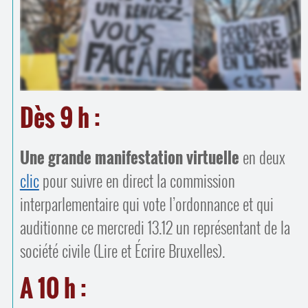
Contacts
·
Comprendre et parler
Trouver un lieu d’alphabétisation
Bienvenue en Belgique
Dès 9 h :
Une grande manifestation virtuelle
en deux
clic
pour suivre en direct la commission
interparlementaire qui vote l’ordonnance et qui
auditionne ce mercredi 13.12 un représentant de la
société civile (Lire et Écrire Bruxelles).
A 10 h :