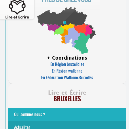
+ Coordinations
En Région bruxelloise
En Région wallonne
En Fédération Wallonie-Bruxelles
Lire et Écrire
BRUXELLES
Qui sommes-nous ?
Analphabétisme et illettrisme
L’alphabétisation populaire
Le mouvement Lire et Écrire
Nos missions
... Tous les articles
Actualités