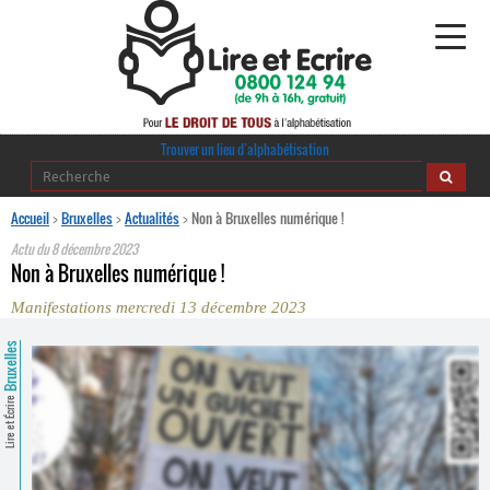
Alphabétisation
Trouver un lieu d’alphabétisation
Agir pour l’alpha
Accueil
>
Bruxelles
>
Actualités
>
Non à Bruxelles numérique !
Actu du
8 décembre 2023
Publications
Non à Bruxelles numérique !
Manifestations mercredi 13 décembre 2023
journaldelalpha.be
Bruxelles
Regards croisés
Ressources pédagogiques
Lire et Écrire
Espace presse