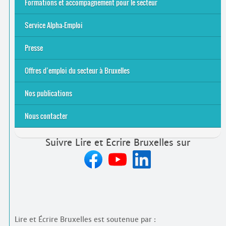
Alpha-Jeux
Arts & Alpha
Jeudis du Cinéma
Le projet Alpha-TIC
Notre projet FSE
Tac-TIC Emploi
Formations et accompagnement pour le secteur
S’initier
Se former
Se rencontrer
Être accompagné
·
e
Service Alpha-Emploi
Équipe et contacts
Accompagnement individuel
Accompagnement collectif
Folder Service Alpha-Emploi
Presse
2021
2024
2025
Offres d’emploi du secteur à Bruxelles
Emplois rémunérés
Bénévolat
Candidature spontanée à Lire et Écrire Bruxelles
Nos publications
Nous contacter
Suivre Lire et Écrire Bruxelles sur
Lire et Écrire Bruxelles est soutenue par :