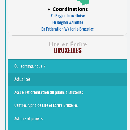
+ Coordinations
En Région bruxelloise
En Région wallonne
En Fédération Wallonie-Bruxelles
Lire et Écrire
BRUXELLES
Qui sommes-nous ?
Analphabétisme et illettrisme
L’alphabétisation populaire
Le mouvement Lire et Écrire
Nos missions
... Tous les articles
Actualités
Offres d’emploi du secteur à Bruxelles
La rentrée 2026-27
Pour être belge à la plage…
A vos agendas ! Alpha bruxellois, mobilise-toi !
Inauguration du Centre Alpha Forest de Lire et Écrire
... Tous les articles
Accueil et orientation du public à Bruxelles
Bruxelles
8 Points Accueil
Publics concernés ?
Que proposons-nous ?
Qui sommes-nous ?
Centres Alpha de Lire et Écrire Bruxelles
Actions et projets