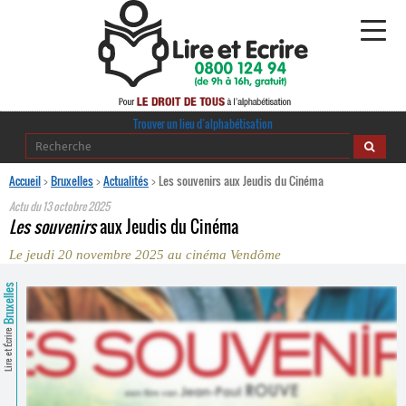
Alphabétisation
Trouver un lieu d’alphabétisation
Agir pour l’alpha
Accueil
>
Bruxelles
>
Actualités
>
Les souvenirs aux Jeudis du Cinéma
Actu du
13 octobre 2025
Publications
Les souvenirs
aux Jeudis du Cinéma
Le jeudi 20 novembre 2025 au cinéma Vendôme
journaldelalpha.be
Bruxelles
Regards croisés
Ressources pédagogiques
Lire et Écrire
Espace presse