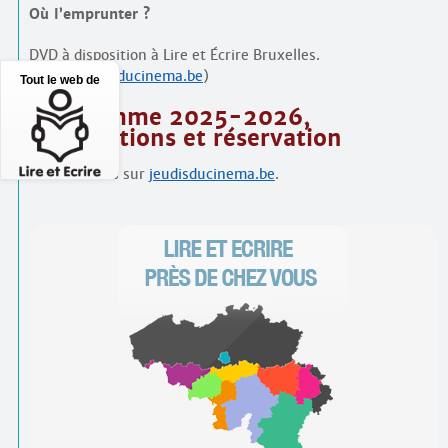
Où l’emprunter ?
DVD à disposition à Lire et Écrire Bruxelles.
(
info@jeudisducinema.be
)
Tout le web de
Programme 2025-2026,
informations et réservation
Rendez-vous sur
jeudisducinema.be
.