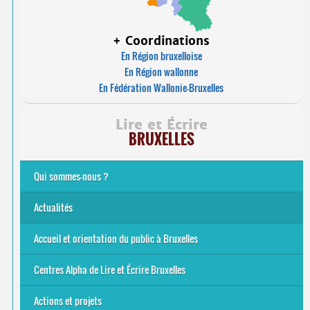
+ Coordinations
En Région bruxelloise
En Région wallonne
En Fédération Wallonie-Bruxelles
Lire et Écrire
BRUXELLES
Qui sommes-nous ?
Analphabétisme et illettrisme
L’alphabétisation populaire
Le mouvement Lire et Écrire
Nos missions
... Tous les articles
Actualités
Offres d’emploi du secteur à Bruxelles
La rentrée 2026-27
Pour être belge à la plage…
A vos agendas ! Alpha bruxellois, mobilise-toi !
Inauguration du Centre Alpha Forest de Lire et Écrire
... Tous les articles
Accueil et orientation du public à Bruxelles
Bruxelles
8 Points Accueil
Publics concernés ?
Que proposons-nous ?
Qui sommes-nous ?
Centres Alpha de Lire et Écrire Bruxelles
Actions et projets