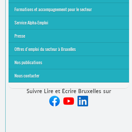
Alpha-Jeux
Arts & Alpha
Jeudis du Cinéma
Le projet Alpha-TIC
Notre projet FSE
Tac-TIC Emploi
Formations et accompagnement pour le secteur
S’initier
Se former
Se rencontrer
Être accompagné
·
e
Service Alpha-Emploi
Équipe et contacts
Accompagnement individuel
Accompagnement collectif
Folder Service Alpha-Emploi
Presse
2021
2024
2025
Offres d’emploi du secteur à Bruxelles
Emplois rémunérés
Bénévolat
Candidature spontanée à Lire et Écrire Bruxelles
Nos publications
Nous contacter
Suivre Lire et Écrire Bruxelles sur