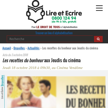
Alphabétisation
Trouver un lieu d’alphabétisation
Agir pour l’alpha
Accueil
>
Bruxelles
>
Actualités
>
Les recettes du bonheur aux Jeudis du cinéma
Actu du
3 octobre 2018
Publications
Les recettes du bonheur
aux Jeudis du cinéma
Jeudi 18 octobre 2018 à 09h30, au Cinéma Vendôme
journaldelalpha.be
Bruxelles
Regards croisés
Ressources pédagogiques
Lire et Écrire
Espace presse