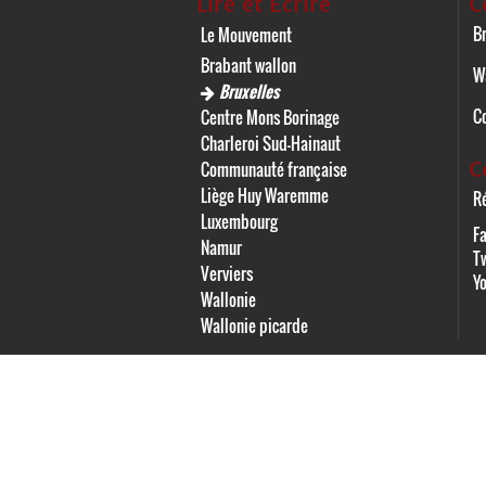
Lire et Écrire
C
Br
Le Mouvement
Brabant wallon
W
Bruxelles
C
Centre Mons Borinage
Charleroi Sud-Hainaut
C
Communauté française
Liège Huy Waremme
Ré
Luxembourg
F
Namur
Tw
Verviers
Y
Wallonie
Wallonie picarde