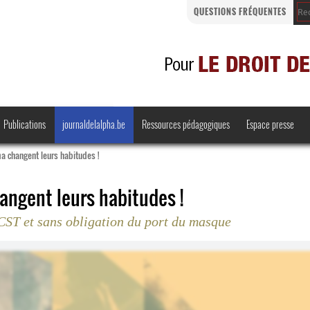
QUESTIONS FRÉQUENTES
Publications
journaldelalpha.be
Ressources pédagogiques
Espace presse
a changent leurs habitudes !
angent leurs habitudes !
 CST et sans obligation du port du masque
Regards croisés
Comprendre et parler
Bienvenue en Belgique
·