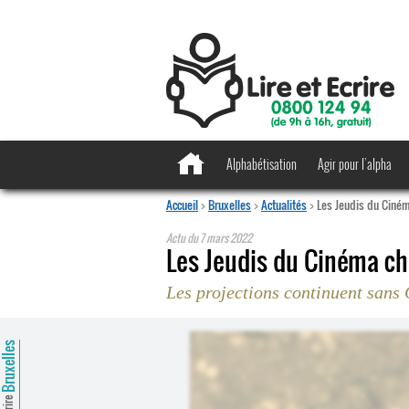
Alphabétisation
Agir pour l’alpha
Accueil
>
Bruxelles
>
Actualités
>
Les Jeudis du Ciném
Actu du
7 mars 2022
Les Jeudis du Cinéma ch
Les projections continuent sans
ruxelles