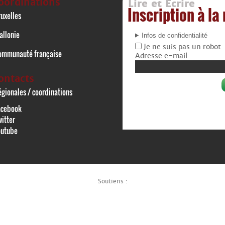
oordinations
Lire et Écrire
Inscription à la
uxelles
allonie
Infos de confidentialité
Je ne suis pas un robot
ommunauté française
Adresse e-mail
ontacts
gionales / coordinations
acebook
itter
outube
Soutiens :