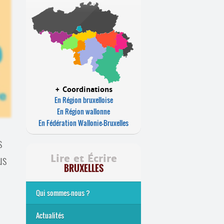
+ Coordinations
En Région bruxelloise
En Région wallonne
En Fédération Wallonie-Bruxelles
s
us
Lire et Écrire
BRUXELLES
Qui sommes-nous ?
Analphabétisme et illettrisme
L’alphabétisation populaire
Le mouvement Lire et Écrire
Nos missions
... Tous les articles
Actualités