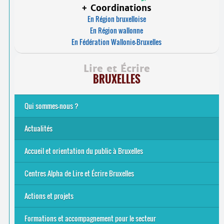
+ Coordinations
En Région bruxelloise
En Région wallonne
En Fédération Wallonie-Bruxelles
Lire et Écrire
BRUXELLES
Qui sommes-nous ?
Analphabétisme et illettrisme
L’alphabétisation populaire
Le mouvement Lire et Écrire
Nos missions
... Tous les articles
Actualités
Offres d’emploi du secteur à Bruxelles
La rentrée 2026-27
Pour être belge à la plage…
A vos agendas ! Alpha bruxellois, mobilise-toi !
Inauguration du Centre Alpha Forest de Lire et Écrire
... Tous les articles
Accueil et orientation du public à Bruxelles
Bruxelles
8 Points Accueil
Publics concernés ?
Que proposons-nous ?
Qui sommes-nous ?
Centres Alpha de Lire et Écrire Bruxelles
Actions et projets
Alpha-Jeux
Arts & Alpha
Jeudis du Cinéma
Le projet Alpha-TIC
Notre projet FSE
Tac-TIC Emploi
Formations et accompagnement pour le secteur