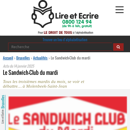
Alphabétisation
Trouver un lieu d’alphabétisation
Agir pour l’alpha
Accueil
>
Bruxelles
>
Actualités
>
Le Sandwich-Club du mardi
Actu du
14 janvier 2025
Publications
Le Sandwich-Club du mardi
Tous les troisièmes mardis du mois, se voir et
journaldelalpha.be
débattre… à Molenbeek-Saint-Jean
Regards croisés
Bruxelles
Ressources pédagogiques
Lire et Écrire
Espace presse