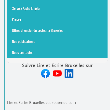
S’initier
Se former
Se rencontrer
Être accompagné
·
e
Service Alpha-Emploi
Équipe et contacts
Accompagnement individuel
Accompagnement collectif
Folder Service Alpha-Emploi
Presse
2021
2024
2025
Offres d’emploi du secteur à Bruxelles
Emplois rémunérés
Bénévolat
Candidature spontanée à Lire et Écrire Bruxelles
Nos publications
Nous contacter
Suivre Lire et Écrire Bruxelles sur
Lire et Écrire Bruxelles est soutenue par :