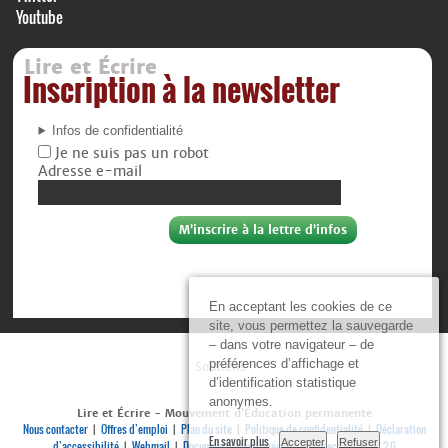
Youtube
Lire et Écrire
Inscription à la newsletter
Infos de confidentialité
Je ne suis pas un robot
Adresse e-mail
En acceptant les cookies de ce
site, vous permettez la sauvegarde
– dans votre navigateur – de
préférences d’affichage et
Soutiens :
d’identification statistique
anonymes.
Lire et Écrire - Mouvement d’Éducation permanente
Nous contacter
Offres d’emploi
Plan du site
Politique de confidentialité
Déclaration
|
|
|
|
En savoir plus
Accepter
Refuser
d’accessibilité
Webmail
Documenthèque privée
Se connecter
RSS 2.0
|
|
|
|