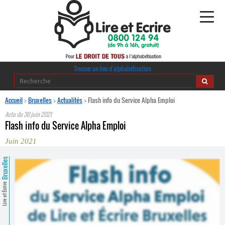
Alphabétisation
Trouver un lieu d’alphabétisation
Agir pour l’alpha
Accueil
>
Bruxelles
>
Actualités
>
Flash info du Service Alpha Emploi
Actu du
30 juin 2021
Publications
Flash info du Service Alpha Emploi
Juin 2021
journaldelalpha.be
Bruxelles
Regards croisés
Ressources pédagogiques
Lire et Écrire
Espace presse