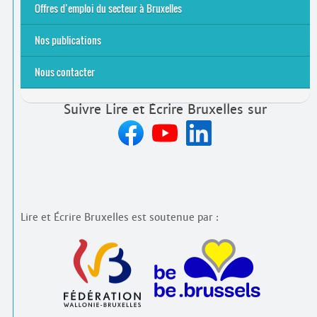
2021
2024
2025
Offres d’emploi du secteur à Bruxelles
Emplois rémunérés
Bénévolat
Candidature spontanée à Lire et Écrire Bruxelles
Nos publications
Nous contacter
Suivre Lire et Écrire Bruxelles sur
Lire et Écrire Bruxelles est soutenue par :