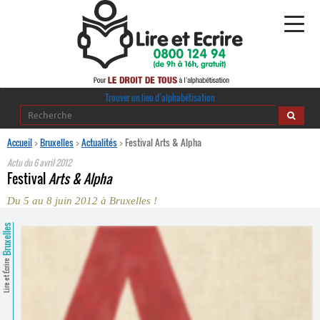
Alphabétisation
Trouver un lieu d’alphabétisation
Agir pour l’alpha
Accueil
>
Bruxelles
>
Actualités
>
Festival Arts & Alpha
Actu du
6 avril 2012
Publications
Festival
Arts & Alpha
Du 5 au 8 juin 2012 à Bruxelles !
journaldelalpha.be
Bruxelles
Regards croisés
Ressources pédagogiques
Lire et Écrire
Espace presse