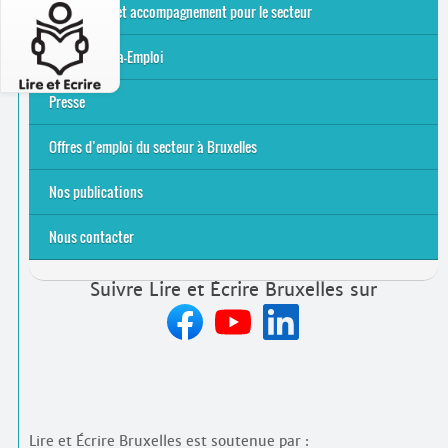
Alpha-Jeux
Arts & Alpha
Jeudis du Cinéma
Le projet Alpha-TIC
Notre projet FSE
Tac-TIC Emploi
Formations et accompagnement pour le secteur
S’initier
Se former
Se rencontrer
Être accompagné
·
e
Service Alpha-Emploi
Équipe et contacts
Accompagnement individuel
Accompagnement collectif
Folder Service Alpha-Emploi
Presse
2021
2024
2025
Offres d’emploi du secteur à Bruxelles
Emplois rémunérés
Bénévolat
Candidature spontanée à Lire et Écrire Bruxelles
Nos publications
Nous contacter
Suivre Lire et Écrire Bruxelles sur
Lire et Écrire Bruxelles est soutenue par :