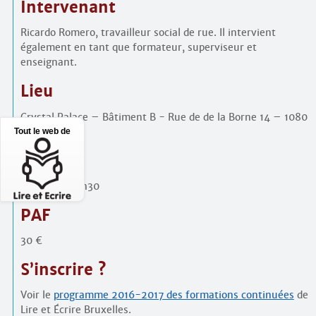
Intervenant
Ricardo Romero, travailleur social de rue. Il intervient
également en tant que formateur, superviseur et
enseignant.
Lieu
Crystal Palace – Bâtiment B - Rue de de la Borne 14 – 1080
Bruxelles
Tout le web de
Horaire
De 9h15 à 12h30
PAF
30 €
S’inscrire ?
Voir le
programme 2016-2017 des formations continuées
de
Lire et Écrire Bruxelles.