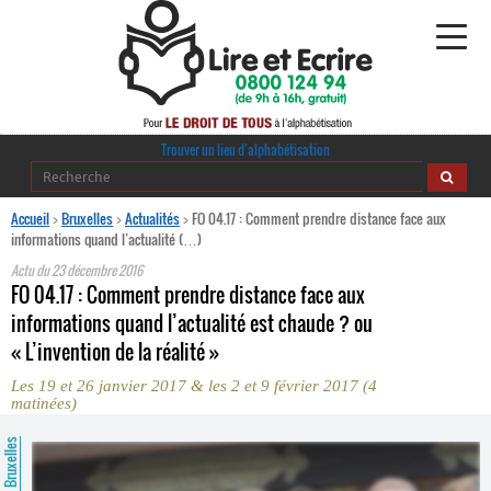
Alphabétisation
Trouver un lieu d’alphabétisation
Agir pour l’alpha
Accueil
>
Bruxelles
>
Actualités
>
FO 04.17 : Comment prendre distance face aux
informations quand l’actualité (…)
Publications
Actu du
23 décembre 2016
FO 04.17 : Comment prendre distance face aux
journaldelalpha.be
informations quand l’actualité est chaude ? ou
« L’invention de la réalité »
Regards croisés
Ressources pédagogiques
Les 19 et 26 janvier 2017 & les 2 et 9 février 2017 (4
matinées)
Espace presse
Bruxelles