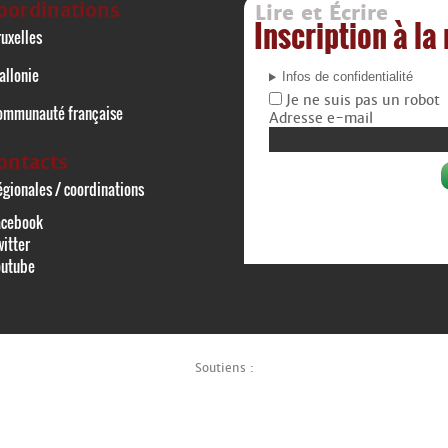
oordinations
Lire et Écrire
Inscription à la
uxelles
allonie
Infos de confidentialité
Je ne suis pas un robot
ommunauté française
Adresse e-mail
ontacts
gionales / coordinations
acebook
itter
outube
Soutiens :