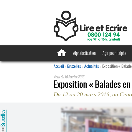
Alphabétisation
Agir pour l’alpha
Accueil
>
Bruxelles
>
Actualités
>
Exposition « Balade
Actu du
10 février 2016
Exposition « Balades en
Du 12 au 20 mars 2016, au Centr
ruxelles