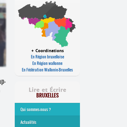
+ Coordinations
En Région bruxelloise
En Région wallonne
En Fédération Wallonie-Bruxelles
ap-
e
Lire et Écrire
BRUXELLES
Qui sommes-nous ?
Analphabétisme et illettrisme
L’alphabétisation populaire
Le mouvement Lire et Écrire
Nos missions
... Tous les articles
Actualités