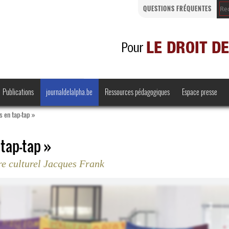
QUESTIONS FRÉQUENTES
Publications
journaldelalpha.be
Ressources pédagogiques
Espace presse
s en tap-tap »
 tap-tap »
e culturel Jacques Frank
Regards croisés
Comprendre et parler
Bienvenue en Belgique
·