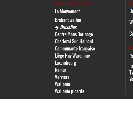
Lire et Écrire
C
Br
Le Mouvement
Brabant wallon
W
Bruxelles
C
Centre Mons Borinage
Charleroi Sud-Hainaut
C
Communauté française
Liège Huy Waremme
Ré
Luxembourg
F
Namur
Tw
Verviers
Y
Wallonie
Wallonie picarde