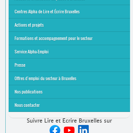
Bruxelles
8 Points Accueil
Publics concernés ?
Que proposons-nous ?
Qui sommes-nous ?
Centres Alpha de Lire et Écrire Bruxelles
Actions et projets
Alpha-Jeux
Arts & Alpha
Jeudis du Cinéma
Le projet Alpha-TIC
Notre projet FSE
Tac-TIC Emploi
Formations et accompagnement pour le secteur
S’initier
Se former
Se rencontrer
Être accompagné
·
e
Service Alpha-Emploi
Équipe et contacts
Accompagnement individuel
Accompagnement collectif
Folder Service Alpha-Emploi
Presse
2021
2024
2025
Offres d’emploi du secteur à Bruxelles
Emplois rémunérés
Bénévolat
Candidature spontanée à Lire et Écrire Bruxelles
Nos publications
Nous contacter
Suivre Lire et Écrire Bruxelles sur