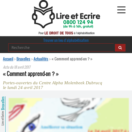
Alphabétisation
Trouver un lieu d’alphabétisation
Agir pour l’alpha
Accueil
>
Bruxelles
>
Actualités
>
« Comment apprend-on ? »
Actu du
18 avril 2017
Publications
« Comment apprend-on ? »
Portes-ouvertes du Centre Alpha Molenbeek Dubrucq
journaldelalpha.be
le lundi 24 avril 2017
Regards croisés
Bruxelles
Ressources pédagogiques
Lire et Écrire
Espace presse