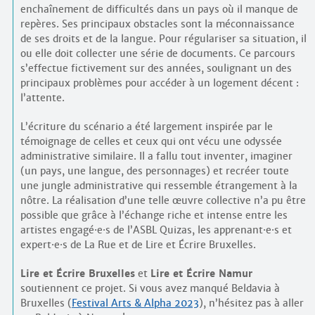
enchaînement de difficultés dans un pays où il manque de
repères. Ses principaux obstacles sont la méconnaissance
de ses droits et de la langue. Pour régulariser sa situation, il
ou elle doit collecter une série de documents. Ce parcours
s’effectue fictivement sur des années, soulignant un des
principaux problèmes pour accéder à un logement décent :
l’attente.
L’écriture du scénario a été largement inspirée par le
témoignage de celles et ceux qui ont vécu une odyssée
administrative similaire. Il a fallu tout inventer, imaginer
(un pays, une langue, des personnages) et recréer toute
une jungle administrative qui ressemble étrangement à la
nôtre. La réalisation d’une telle œuvre collective n’a pu être
possible que grâce à l’échange riche et intense entre les
artistes engagé
·
e
·
s de l’ASBL Quizas, les apprenant
·
e
·
s et
expert
·
e
·
s de La Rue et de Lire et Écrire Bruxelles.
Lire et Écrire Bruxelles
et
Lire et Écrire Namur
soutiennent ce projet. Si vous avez manqué Beldavia à
Bruxelles (
Festival Arts & Alpha 2023
), n’hésitez pas à aller