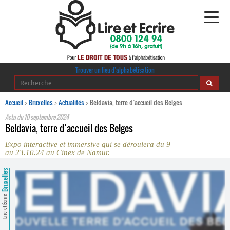
Alphabétisation
Trouver un lieu d’alphabétisation
Agir pour l’alpha
Accueil
>
Bruxelles
>
Actualités
>
Beldavia, terre d’accueil des Belges
Actu du
10 septembre 2024
Publications
Beldavia, terre d’accueil des Belges
Expo interactive et immersive qui se déroulera du 9
journaldelalpha.be
au 23.10.24 au Cinex de Namur.
Regards croisés
Bruxelles
Ressources pédagogiques
Lire et Écrire
Espace presse