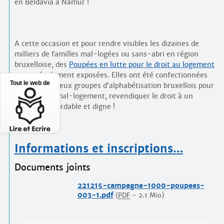
en Beldavia à Namur !
A cette occasion et pour rendre visibles les dizaines de
milliers de familles mal-logées ou sans-abri en région
bruxelloise, des
Poupées en lutte pour le droit au logement
seront également exposées. Elles ont été confectionnées
Tout le web de
par de nombreux groupes d’alphabétisation bruxellois pour
dénoncer le mal-logement, revendiquer le droit à un
logement abordable et digne !
Informations et inscriptions…
Documents joints
221215-campagne-1000-poupees-
003-1.pdf
(
PDF
-
2.1 Mio
)