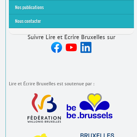
Emplois rémunérés
Bénévolat
Candidature spontanée à Lire et Écrire Bruxelles
Nos publications
Nous contacter
Suivre Lire et Écrire Bruxelles sur
Lire et Écrire Bruxelles est soutenue par :