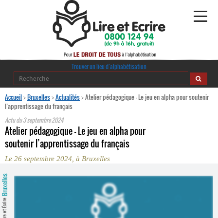
Alphabétisation
Trouver un lieu d’alphabétisation
Agir pour l’alpha
Accueil
>
Bruxelles
>
Actualités
>
Atelier pédagogique - Le jeu en alpha pour soutenir
l’apprentissage du français
Publications
Actu du
3 septembre 2024
Atelier pédagogique - Le jeu en alpha pour
journaldelalpha.be
soutenir l’apprentissage du français
Le 26 septembre 2024, à Bruxelles
Regards croisés
Ressources pédagogiques
Bruxelles
Espace presse
Lire et Écrire