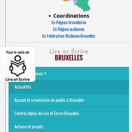
+ Coordinations
En Région bruxelloise
En Région wallonne
En Fédération Wallonie-Bruxelles
Lire et Écrire
Tout le web de
BRUXELLES
Qui sommes-nous ?
Analphabétisme et illettrisme
L’alphabétisation populaire
Le mouvement Lire et Écrire
Nos missions
... Tous les articles
Actualités
Offres d’emploi du secteur à Bruxelles
La rentrée 2026-27
Pour être belge à la plage…
A vos agendas ! Alpha bruxellois, mobilise-toi !
Inauguration du Centre Alpha Forest de Lire et Écrire
... Tous les articles
Accueil et orientation du public à Bruxelles
Bruxelles
8 Points Accueil
Publics concernés ?
Que proposons-nous ?
Qui sommes-nous ?
Centres Alpha de Lire et Écrire Bruxelles
Actions et projets