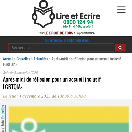
Alphabétisation
Trouver un lieu d’alphabétisation
Agir pour l’alpha
Accueil
>
Bruxelles
>
Actualités
>
Après-midi de réflexion pour un accueil inclusif
LGBTQIA+
Publications
Actu du
4 novembre 2025
Après-midi de réflexion pour un accueil inclusif
journaldelalpha.be
LGBTQIA+
Le jeudi 4 décembre 2025 de 13h30 à 16h30
Regards croisés
Ressources pédagogiques
Bruxelles
Espace presse
Lire et Écrire