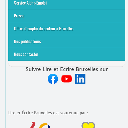
S’initier
Se former
Se rencontrer
Être accompagné
·
e
Service Alpha-Emploi
Équipe et contacts
Accompagnement individuel
Accompagnement collectif
Folder Service Alpha-Emploi
Presse
2021
2024
2025
Offres d’emploi du secteur à Bruxelles
Emplois rémunérés
Bénévolat
Candidature spontanée à Lire et Écrire Bruxelles
Nos publications
Nous contacter
Suivre Lire et Écrire Bruxelles sur
Lire et Écrire Bruxelles est soutenue par :