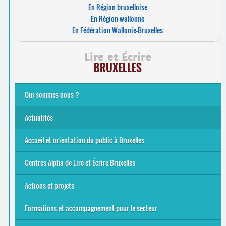
En Région bruxelloise
En Région wallonne
En Fédération Wallonie-Bruxelles
Lire et Écrire
BRUXELLES
Qui sommes-nous ?
Analphabétisme et illettrisme
L’alphabétisation populaire
Le mouvement Lire et Écrire
Nos missions
... Tous les articles
Actualités
Offres d’emploi du secteur à Bruxelles
La rentrée 2026-27
Pour être belge à la plage…
A vos agendas ! Alpha bruxellois, mobilise-toi !
Inauguration du Centre Alpha Forest de Lire et Écrire
... Tous les articles
Accueil et orientation du public à Bruxelles
Bruxelles
8 Points Accueil
Publics concernés ?
Que proposons-nous ?
Qui sommes-nous ?
Centres Alpha de Lire et Écrire Bruxelles
Actions et projets
Alpha-Jeux
Arts & Alpha
Jeudis du Cinéma
Le projet Alpha-TIC
Notre projet FSE
Tac-TIC Emploi
Formations et accompagnement pour le secteur