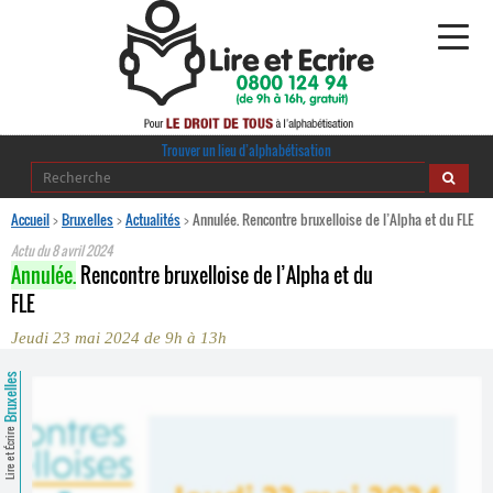
Alphabétisation
Trouver un lieu d’alphabétisation
Agir pour l’alpha
Accueil
>
Bruxelles
>
Actualités
>
Annulée. Rencontre bruxelloise de l’Alpha et du FLE
Actu du
8 avril 2024
Publications
Annulée.
Rencontre bruxelloise de l’Alpha et du
FLE
journaldelalpha.be
Jeudi 23 mai 2024 de 9h à 13h
Regards croisés
Ressources pédagogiques
Bruxelles
Espace presse
Lire et Écrire