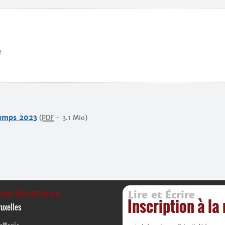
e
temps 2023
(
PDF
-
3.1 Mio
)
oordinations
Lire et Écrire
Inscription à la
uxelles