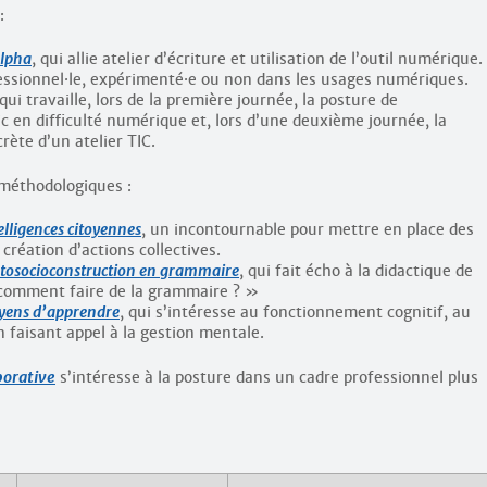
:
alpha
, qui allie atelier d’écriture et utilisation de l’outil numérique.
essionnel
·
le, expérimenté
·
e ou non dans les usages numériques.
 qui travaille, lors de la première journée, la posture de
ic en difficulté numérique et, lors d’une deuxième journée, la
rète d’un atelier TIC.
 méthodologiques :
ntelligences citoyennes
, un incontournable pour mettre en place des
 création d’actions collectives.
to­socio­construction en grammaire
, qui fait écho à la didactique de
t comment faire de la grammaire ? »
oyens d’apprendre
, qui s’intéresse au fonctionnement cognitif, au
faisant appel à la gestion mentale.
borative
s’intéresse à la posture dans un cadre professionnel plus