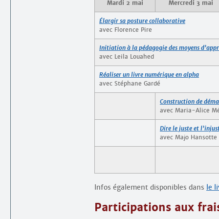
Mardi 2 mai
Mercredi 3 mai
Élargir sa posture collaborative
avec Florence Pire
Initiation à la pédagogie des moyens d’app
avec Leila Louahed
Réaliser un livre numérique en alpha
avec Stéphane Gardé
Construction de démar
avec Maria-Alice M
Dire le juste et l’inju
avec Majo Hansotte
Infos également disponibles dans
le l
Participations aux frai