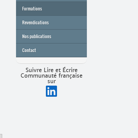
Formations
Archives
Université de printemps 2026
Revendications
Nos publications
Contact
Suivre Lire et Écrire
Communauté française
sur