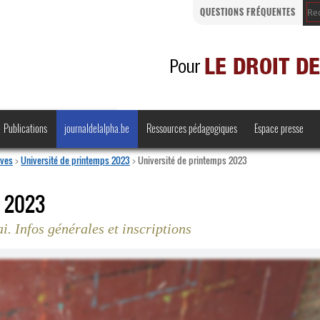
QUESTIONS FRÉQUENTES
Publications
journaldelalpha.be
Ressources pédagogiques
Espace presse
ives
>
Université de printemps 2023
>
Université de printemps 2023
s 2023
. Infos générales et inscriptions
Regards croisés
Comprendre et parler
Bienvenue en Belgique
·