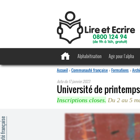
Alphabétisation
Agir pour l’alpha
Accueil
>
Communauté française
>
Formations
>
Arch
Actu du
17 janvier 2023
Université de printemp
Inscriptions closes.
Du 2 au 5 mai
mmunauté française