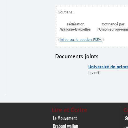
Soutiens :
Fédération
Cofinancé par
Wallonie-Bruxelles
l’Union européenn
(
Infos sur le soutien FSE+.
)
Documents joints
Université de prin
Livret
Lire et Écrire
C
Br
Le Mouvement
Brabant wallon