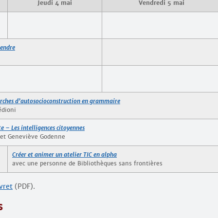
Jeudi 4 mai
Vendredi 5 mai
rendre
ches d’auto­socio­construction en grammaire
édioni
ste – Les intelligences citoyennes
 et Geneviève Godenne
Créer et animer un atelier TIC en alpha
avec une personne de Bibliothèques sans frontières
ivret
(PDF).
s