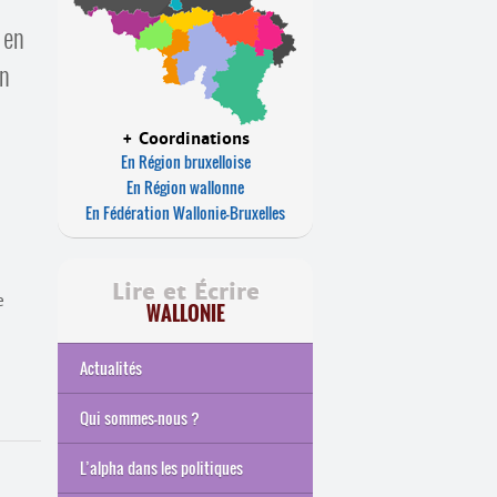
 en
on
+ Coordinations
En Région bruxelloise
En Région wallonne
En Fédération Wallonie-Bruxelles
Lire et Écrire
e
WALLONIE
Actualités
Qui sommes-nous ?
Nos missions
Nos mandats
Notre histoire
Instances de l’ASBL
Équipe
Rapport d’activités
L’alpha dans les politiques