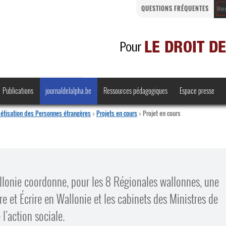
QUESTIONS FRÉQUENTES
Publications
journaldelalpha.be
Ressources pédagogiques
Espace presse
étisation des Personnes étrangères
>
Projets en cours
>
Projet en cours
Regards croisés
Comprendre et parler
allonie coordonne, pour les 8 Régionales wallonnes, une
Bienvenue en Belgique
re et Écrire en Wallonie et les cabinets des Ministres de
·
 l’action sociale.