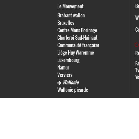
Br
Le Mouvement
Brabant wallon
W
Bruxelles
C
Centre Mons Borinage
Charleroi Sud-Hainaut
C
Communauté française
Liège Huy Waremme
Ré
Luxembourg
F
Namur
Tw
Verviers
Y
Wallonie
Wallonie picarde