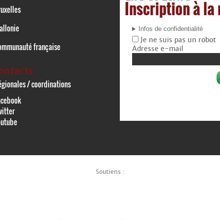
Inscription à la
uxelles
allonie
Infos de confidentialité
Je ne suis pas un robot
ommunauté française
Adresse e-mail
ontacts
gionales / coordinations
acebook
itter
outube
Soutiens :