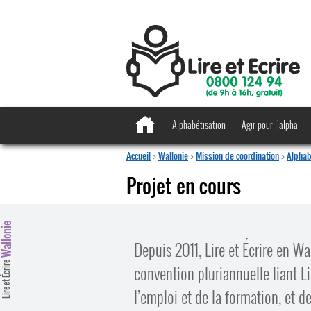
Alphabétisation
Agir pour l’alpha
Accueil
>
Wallonie
>
Mission de coordination
>
Alphab
Projet en cours
allonie
Depuis 2011, Lire et Écrire en W
Lire et Écrire
convention pluriannuelle liant Li
l’emploi et de la formation, et de