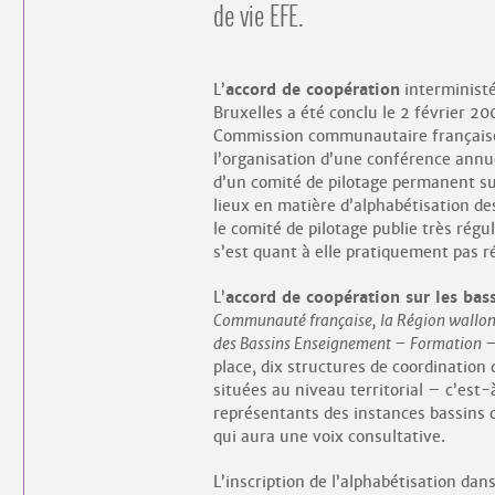
de vie EFE.
L’
accord de coopération
interministé
Bruxelles a été conclu le 2 février 2
Commission communautaire française 
l’organisation d’une conférence annuel
d’un comité de pilotage permanent sur 
lieux en matière d’alphabétisation des
le comité de pilotage publie très régu
s’est quant à elle pratiquement pas r
L’
accord de coopération sur les bas
Communauté française, la Région wallonn
des Bassins Enseignement – Formation –
place, dix structures de coordination 
situées au niveau territorial – c’est
représentants des instances bassins d
qui aura une voix consultative.
L’inscription de l’alphabétisation dan