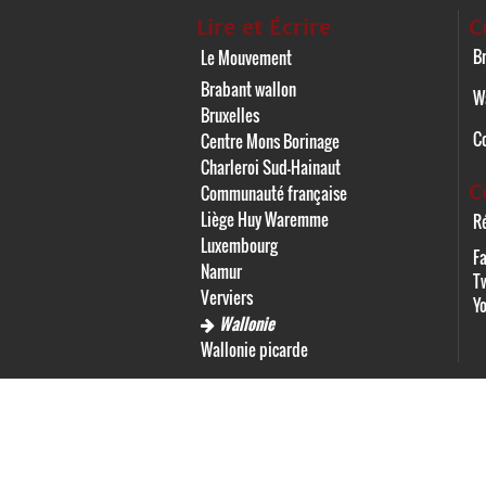
Lire et Écrire
C
Br
Le Mouvement
Brabant wallon
W
Bruxelles
C
Centre Mons Borinage
Charleroi Sud-Hainaut
C
Communauté française
Liège Huy Waremme
Ré
Luxembourg
F
Namur
Tw
Verviers
Y
Wallonie
Wallonie picarde