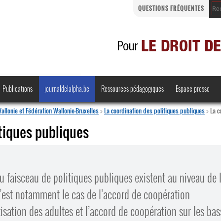
QUESTIONS FRÉQUENTES
Publications
journaldelalpha.be
Ressources pédagogiques
Espace presse
allonie et Fédération Wallonie-Bruxelles
>
La coordination des politiques publiques
>
La c
itiques publiques
Regards croisés
Comprendre et parler
du faisceau de politiques publiques existent au niveau de 
Bienvenue en Belgique
C’est notamment le cas de l’accord de coopération
·
tisation des adultes et l’accord de coopération sur les bas