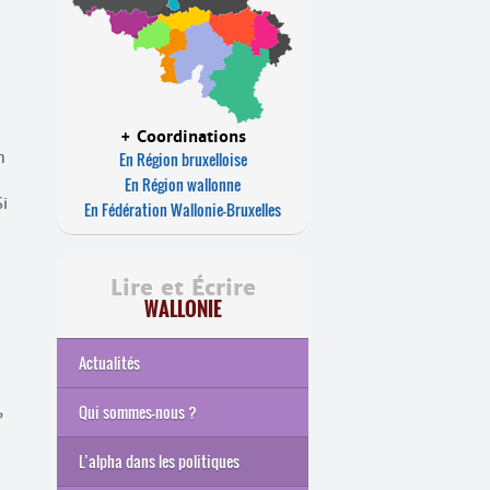
+ Coordinations
En Région bruxelloise
n
En Région wallonne
Si
En Fédération Wallonie-Bruxelles
Lire et Écrire
WALLONIE
Actualités
,
Qui sommes-nous ?
Nos missions
Nos mandats
Notre histoire
Instances de l’ASBL
Équipe
Rapport d’activités
L’alpha dans les politiques