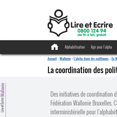
Alphabétisation
Agir pour l’alpha
Accueil
>
Wallonie
>
L’alpha dans les politiques
>
En W
La coordination des pol
allonie
Des initiatives de coordination 
Lire et Écrire
Fédération Wallonie Bruxelles. 
interministérielle pour l’alphabé