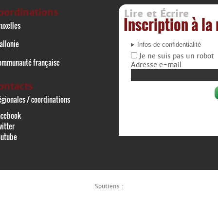
oordinations
Lire et Écrire
Inscription à la
uxelles
allonie
Infos de confidentialité
Je ne suis pas un robot
ommunauté française
Adresse e-mail
ontacts
gionales / coordinations
acebook
itter
outube
Soutiens :