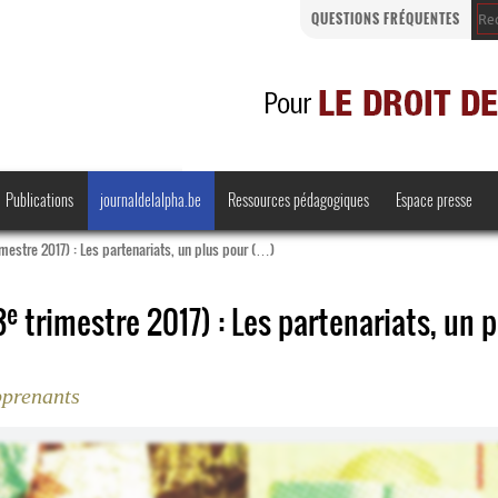
QUESTIONS FRÉQUENTES
Publications
journaldelalpha.be
Ressources pédagogiques
Espace presse
imestre 2017) : Les partenariats, un plus pour (…)
e
3
trimestre 2017) : Les partenariats, un p
Regards croisés
Comprendre et parler
pprenants
Bienvenue en Belgique
·