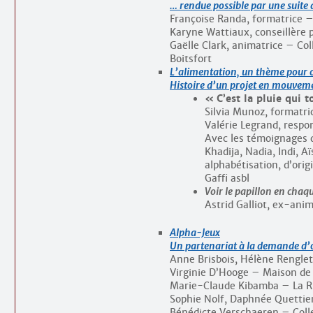
… rendue possible par une suite
Françoise Randa, formatrice – 
Karyne Wattiaux, conseillère p
Gaëlle Clark, animatrice – Col
Boitsfort
L’alimentation, un thème pour 
Histoire d’un projet en mouvem
C’est la pluie qui t
Silvia Munoz, formatri
Valérie Legrand, resp
Avec les témoignages 
Khadija, Nadia, Indi, 
alphabétisation, d’orig
Gaffi asbl
Voir le papillon en chaqu
Astrid Galliot, ex-ani
Alpha-Jeux
Un partenariat à la demande d’o
Anne Brisbois, Hélène Renglet
Virginie D’Hooge – Maison de 
Marie-Claude Kibamba – La 
Sophie Nolf, Daphnée Quettie
Bénédicte Verschaeren – Colle