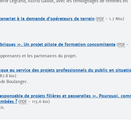
lérie Legrand, Astrid Galliot, avec les témoignages de femmes en
tenariat à la demande d’opérateurs de terrain
(
PDF
-
1.7 Mio
)
briques ». Un projet pilote de formation concomitante
(
PDF
-
apprenants et les partenaires du projet.
que au service des projets professionnels du public en situati
87.8 kio
)
nde Boulanger.
esponsable de projets filières et passerelles ». Pourquoi, co
tombées ?
(
PDF
-
115.6 kio
)
to.