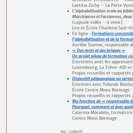
Laetitia Zichy – La Porte Vert
L’alphabétisation orale en bibl
Marchienne et Farciennes, deux b
(capsule vidéo – à venir)
Lire et Écrire Charleroi Sud-H
En ligne :
Formations concomitan
l’alphabétisation et de la forma
Aurélie Storme, responsable de
« Des mots et des briques »
Un projet pilote de formation c
Entretiens avec les apprenants
Luxembourg, La Trêve-AID et
Propos recueillis et rapporté
Dispositif pédagogique au service
Entretien avec Yolande Boula
Écrire Centre Mons Borinage
Propos recueillis et rapporté
Ma fonction de « responsable de 
Pourquoi, comment et avec quel
Caterina Morabito, formatrice e
Centre Mons Borinage
Par : Collectif