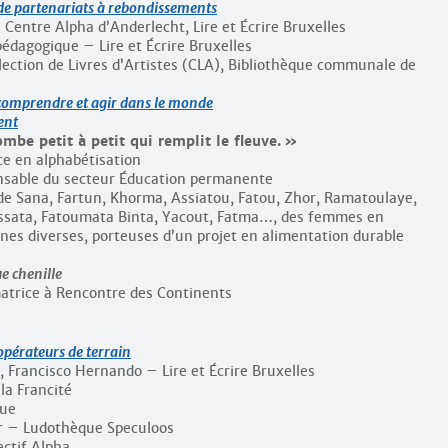
 de partenariats à rebondissements
Centre Alpha d’Anderlecht, Lire et Écrire Bruxelles
édagogique – Lire et Écrire Bruxelles
lection de Livres d’Artistes (CLA), Bibliothèque communale de
comprendre et agir dans le monde
ent
ombe petit à petit qui remplit le fleuve.
ce en alphabétisation
onsable du secteur Éducation permanente
de Sana, Fartun, Khorma, Assiatou, Fatou, Zhor, Ramatoulaye,
Aïssata, Fatoumata Binta, Yacout, Fatma…, des femmes en
ines diverses, porteuses d’un projet en alimentation durable
e chenille
matrice à Rencontre des Continents
pérateurs de terrain
, Francisco Hernando – Lire et Écrire Bruxelles
la Francité
Rue
r – Ludothèque Speculoos
ctif Alpha