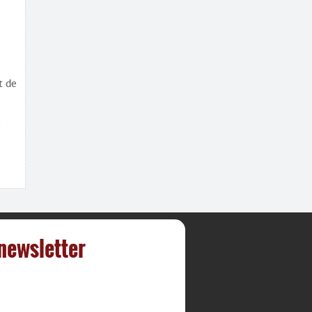
t de
s
 newsletter