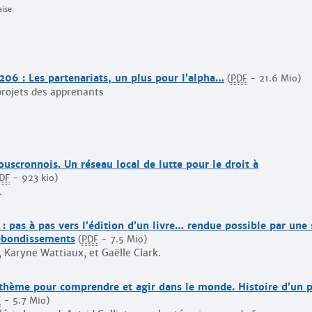
aise
 206 : Les partenariats, un plus pour l’alpha…
(
PDF
-
21.6 Mio
)
 projets des apprenants
scronnois. Un réseau local de lutte pour le droit à
DF
-
923 kio
)
.
s : pas à pas vers l’édition d’un livre… rendue possible par une 
rebondissements
(
PDF
-
7.5 Mio
)
 Karyne Wattiaux, et Gaëlle Clark.
 thème pour comprendre et agir dans le monde. Histoire d’un p
F
-
5.7 Mio
)