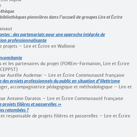
e
iothèque
ibliothèques pionnières dans l’accueil de groupes Lire et Écrire
ainaut
tes : des partenariats pour une approche intégrée de
tion professionnalisante
 projets – Lire et Écrire en Wallonie
oncomitante
 et les partenaires du projet (FOREm-Formation, Lire et Écrire
 CEPPST)
s par Aurélie Audemar – Lire et Écrire Communauté française
 des projets professionnels du public en situation d’illettrisme
nger, accompagnatrice pédagogique et méthodologique – Lire et
s par Antoine Daratos – Lire et Écrire Communauté française
projets filières et passerelles »
les retombées ?
t responsable de projets filières et passerelles – Lire et Écrire