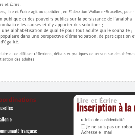
re et Écrire.
, Lire et Écrire agit au quotidien, en Fédération Wallonie-Bruxelles, pour :
ion publique et des pouvoirs publics sur la persistance de l’analpha­
combattre les causes et d’y apporter des solutions ;
à une alphabétisation de qualité pour tout adulte qui le souhaite ;
 populaire dans une perspective d’émancipation, de participation e
d’égalité.
duire et de diffuser réflexions, débats et pratiques de terrain sur des thème
tisation des adultes.
oordinations
Lire et Écrire
Inscription à la
uxelles
allonie
Infos de confidentialité
Je ne suis pas un robot
ommunauté française
Adresse e-mail