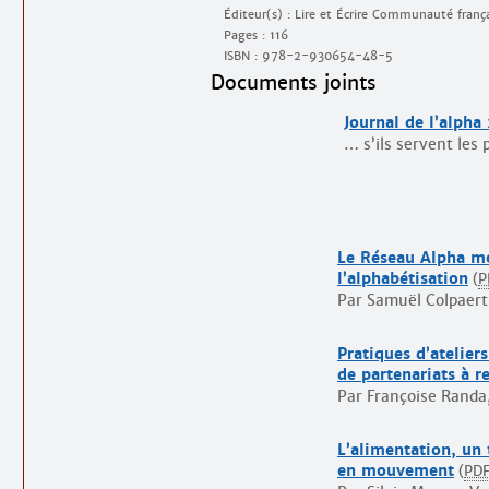
Éditeur(s) : Lire et Écrire Communauté franç
Pages : 116
ISBN :
978-2-930654-48-5
Documents joints
Journal de l’alpha
… s’ils servent les
Le Réseau Alpha mou
l’alphabétisation
(
P
Par Samuël Colpaert
Pratiques d’atelier
de partenariats à 
Par Françoise Randa,
L’alimentation, un
en mouvement
(
PD