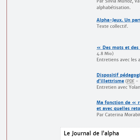
Par Silvia Munoz, Va
alphabétisation.
Alpha-Jeux. Un par
Texte collectif.
« Des mots et des 
4.8 Mio
)
Entretiens avec les 
Dispositif pédagogi
d’illettrisme
(
PDF
-
Entretien avec Yola
Ma fonction de « r
et avec quelles re
Par Caterina Morabi
Le Journal de l’alpha