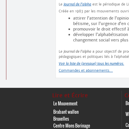
Le
Journal de l’alpha
est le périodique de Li
Créée en 1983 par les mouvements ouvriers
attirer l’attention de l’opin
bétisme, sur l’urgence d’en 
promouvoir le droit effectif 
développer l’alphabétisation
changement social vers plus 
Le
Journal de l’alpha
a pour objectif de pro
pédagogiques et politiques liés à l’alphabé
Voir la liste de (presque) tous les numéros.
Commandes et abonnements…
Lire et Écrire
C
Br
Le Mouvement
Brabant wallon
W
Bruxelles
C
Centre Mons Borinage