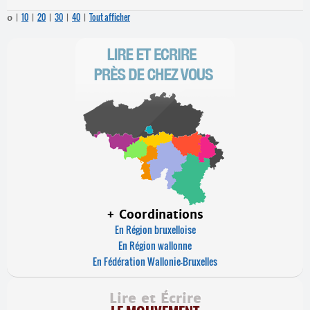
10
20
30
40
Tout afficher
0
|
|
|
|
|
+ Coordinations
En Région bruxelloise
En Région wallonne
En Fédération Wallonie-Bruxelles
Lire et Écrire