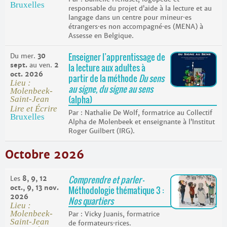
Bruxelles
responsable du projet d’aide à la lecture et au
langage dans un centre pour mineur·es
étrangers·es non accompagné·es (MENA) à
Assesse en Belgique.
Enseigner l’apprentissage de
Du mer.
30
sept.
au ven.
2
la lecture aux adultes à
oct. 2026
partir de la méthode
Du sens
Lieu :
au signe, du signe au sens
Molenbeek-
(alpha)
Saint-Jean
Lire et Écrire
Nathalie De Wolf, formatrice au Collectif
Bruxelles
Alpha de Molenbeek et enseignante à l’Institut
Roger Guilbert (IRG).
Octobre 2026
Comprendre et parler
–
Les
8, 9, 12
oct., 9, 13 nov.
Méthodologie thématique 3 :
2026
Nos quartiers
Lieu :
Molenbeek-
Vicky Juanis, formatrice
Saint-Jean
de formateurs·rices.