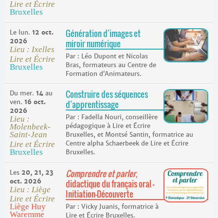
Lire et Écrire
Bruxelles
Génération d’images et
Le lun.
12 oct.
2026
miroir numérique
Lieu : Ixelles
Léo Dupont et Nicolas
Lire et Écrire
Bras, formateurs au Centre de
Bruxelles
Formation d’Animateurs.
Construire des séquences
Du mer.
14
au
ven.
16 oct.
d’apprentissage
2026
Fadella Nouri, conseillère
Lieu :
pédagogique à Lire et Écrire
Molenbeek-
Saint-Jean
Bruxelles, et Montsé Santin, formatrice au
Centre alpha Schaerbeek de Lire et Écrire
Lire et Écrire
Bruxelles
Bruxelles.
Comprendre et parler
,
Les
20, 21, 23
oct. 2026
didactique du français oral –
Lieu : Liège
Initiation-Découverte
Lire et Écrire
Liège Huy
Vicky Juanis, formatrice à
Waremme
Lire et Écrire Bruxelles.