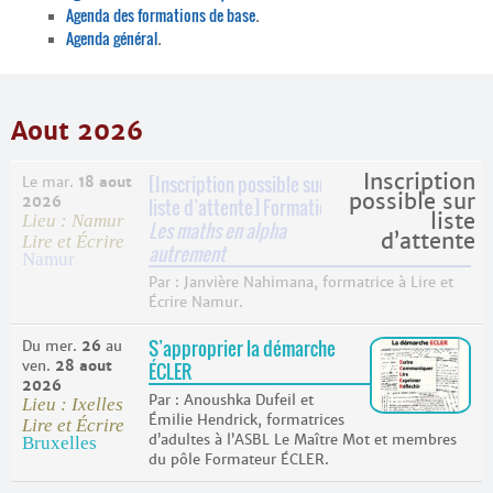
Agenda des formations de base
.
Agenda général
.
Aout 2026
Inscription
[Inscription possible sur
Le mar.
18 aout
possible sur
2026
liste d’attente] Formation :
liste
Lieu : Namur
Les maths en alpha
d’attente
Lire et Écrire
autrement
Namur
Janvière Nahimana, formatrice à Lire et
Écrire Namur.
S’approprier la démarche
Du mer.
26
au
ven.
28 aout
ÉCLER
2026
Anoushka Dufeil et
Lieu : Ixelles
Émilie Hendrick, formatrices
Lire et Écrire
d’adultes à l’ASBL Le Maître Mot et membres
Bruxelles
du pôle Formateur ÉCLER.