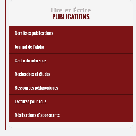
Lire et Écrire
PUBLICATIONS
Dernières publications
e
Réforme des allocations de chômage : premiers bilans
Statistiques 2025 sur les apprenant
... Tous les articles
·
es à Lire et Écrire
🎬 L’alpha populaire : c’est quoi ?
Journal de l’alpha 241 (2
trimestre 2026) : Militer pour
Journal de l’alpha
d’une exclusion annoncée
écrire demain
Cadre de référence
Recherches et études
Ressources pédagogiques
Lectures pour tous
Réalisations d’apprenants