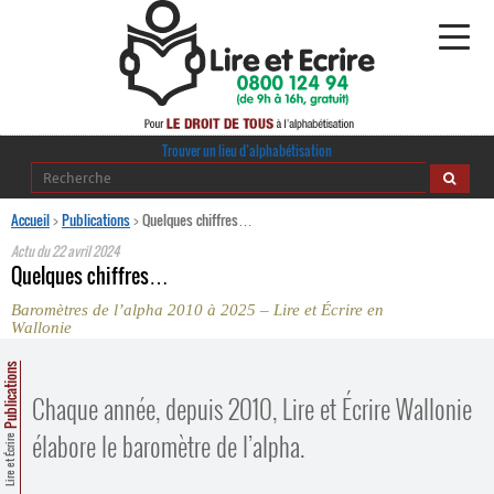
Alphabétisation
Trouver un lieu d’alphabétisation
Agir pour l’alpha
Accueil
>
Publications
>
Quelques chiffres…
Actu du
22 avril 2024
Publications
Quelques chiffres…
Baromètres de l’alpha 2010 à 2025 – Lire et Écrire en
journaldelalpha.be
Wallonie
Regards croisés
Publications
Ressources pédagogiques
Chaque année, depuis 2010, Lire et Écrire Wallonie
Espace presse
élabore le baromètre de l’alpha.
Lire et Écrire