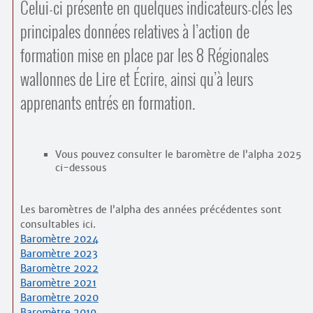
Contacts
Celui-ci présente en quelques indicateurs-clés les
·
principales données relatives à l’action de
Comprendre et parler
Trouver un lieu d’alphabétisation
formation mise en place par les 8 Régionales
Bienvenue en Belgique
wallonnes de Lire et Écrire, ainsi qu’à leurs
apprenants entrés en formation.
Vous pouvez consulter le baromètre de l’alpha 2025
ci-dessous
Les baromètres de l’alpha des années précédentes sont
consultables ici.
Baromètre 2024
Baromètre 2023
Baromètre 2022
Baromètre 2021
Baromètre 2020
Baromètre 2019