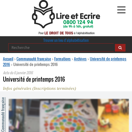
Alphabétisation
Trouver un lieu d’alphabétisation
Agir pour l’alpha
Accueil
>
Communauté française
>
Formations
>
Archives
>
Université de printemps
2016
>
Université de printemps 2016
Publications
Actu du
6 janvier 2016
Université de printemps 2016
journaldelalpha.be
Infos générales (Inscriptions terminées)
Regards croisés
ommunauté française
Ressources pédagogiques
Espace presse