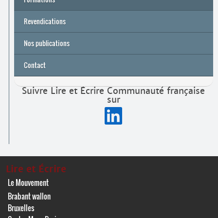
Archives
Université de printemps 2026
Revendications
Nos publications
Contact
Suivre Lire et Écrire Communauté française
sur
Lire et Écrire
Le Mouvement
Brabant wallon
Bruxelles