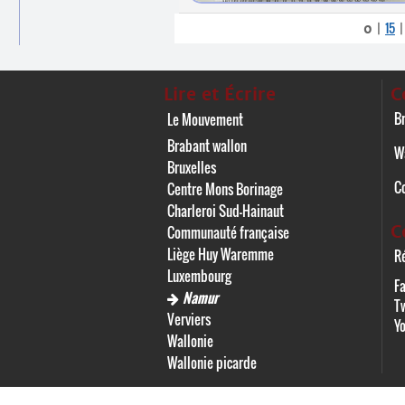
15
0
|
Lire et Écrire
C
Br
Le Mouvement
Brabant wallon
W
Bruxelles
C
Centre Mons Borinage
Charleroi Sud-Hainaut
C
Communauté française
Liège Huy Waremme
Ré
Luxembourg
F
Namur
Tw
Verviers
Y
Wallonie
Wallonie picarde