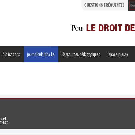
QUESTIONS FRÉQUENTES
Publications
journaldelalpha.be
Ressources pédagogiques
Espace presse
Regards croisés
Comprendre et parler
Bienvenue en Belgique
nte]
ement
·