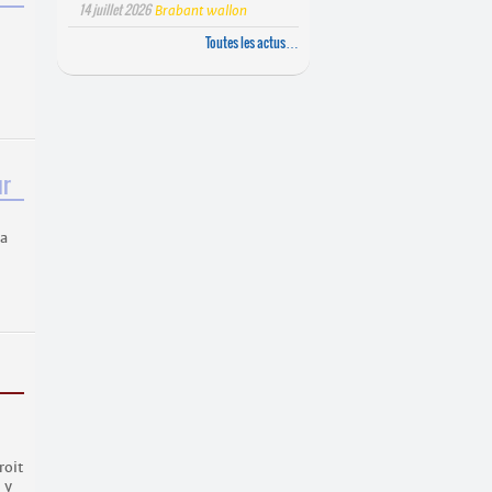
14 juillet 2026
Brabant wallon
Toutes les actus…
ur
la
roit
 y