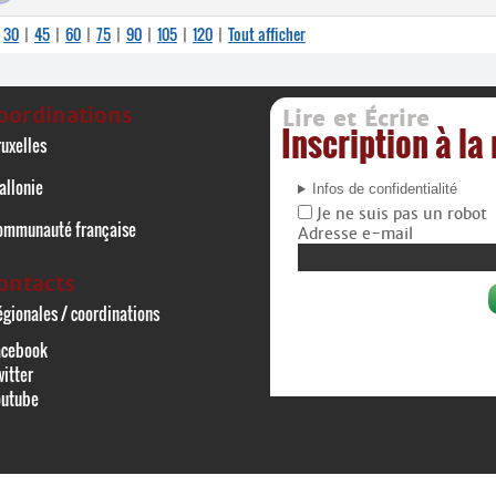
30
45
60
75
90
105
120
Tout afficher
|
|
|
|
|
|
|
|
oordinations
Lire et Écrire
Inscription à la
uxelles
allonie
Infos de confidentialité
Je ne suis pas un robot
ommunauté française
Adresse e-mail
ontacts
gionales / coordinations
acebook
itter
outube