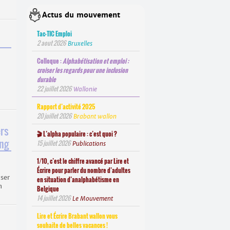
Actus du mouvement
Tac-TIC Emploi
2 aout 2026
Bruxelles
Colloque :
Alphabétisation et emploi :
croiser les regards pour une inclusion
durable
22 juillet 2026
Wallonie
Rapport d’activité 2025
20 juillet 2026
Brabant wallon
ers
🎬 L’alpha populaire : c’est quoi ?
ing
15 juillet 2026
Publications
1/10, c’est le chiffre avancé par Lire et
Écrire pour parler du nombre d’adultes
ser
en situation d’analphabétisme en
n
Belgique
14 juillet 2026
Le Mouvement
Lire et Écrire Brabant wallon vous
souhaite de belles vacances !