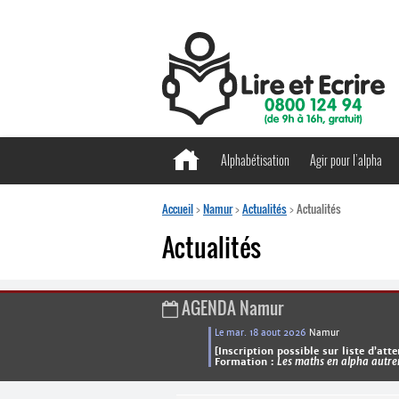
Alphabétisation
Agir pour l’alpha
Accueil
>
Namur
>
Actualités
>
Actualités
Actualités
AGENDA
Namur
Le mar. 18 aout 2026
Namur
[Inscription possible sur liste d’atte
Formation :
Les maths en alpha autr