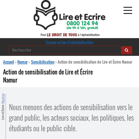
Alphabétisation
Trouver un lieu d’alphabétisation
Agir pour l’alpha
Accueil
>
Namur
>
Sensibilisation
>
Action de sensibilisation de Lire et Écrire Namur
Action de sensibilisation de Lire et Écrire
Publications
Namur
journaldelalpha.be
Namur
Regards croisés
Nous menons des actions de sensibilisation vers le
Ressources pédagogiques
Lire et Écrire
grand public, les acteurs sociaux, les politiques, les
Espace presse
étudiants ou le public cible.