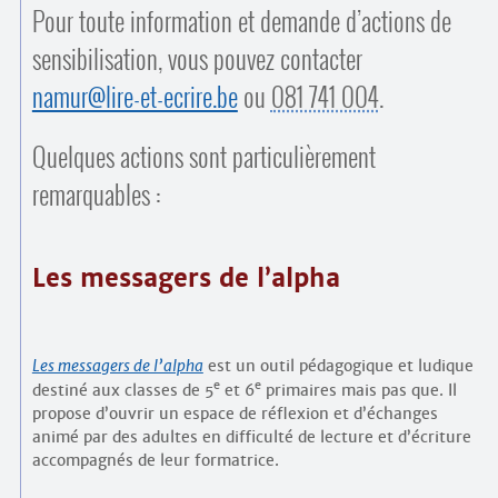
Contacts
Pour toute information et demande d’actions de
·
Comprendre et parler
sensibilisation, vous pouvez contacter
Trouver un lieu d’alphabétisation
namur@lire-et-ecrire.be
ou
081 741 004
.
Bienvenue en Belgique
Quelques actions sont particulièrement
remarquables :
Les messagers de l’alpha
Les messagers de l’alpha
est un outil pédagogique et ludique
e
e
destiné aux classes de 5
et 6
primaires mais pas que. Il
propose d’ouvrir un espace de réflexion et d’échanges
animé par des adultes en difficulté de lecture et d’écriture
accompagnés de leur formatrice.