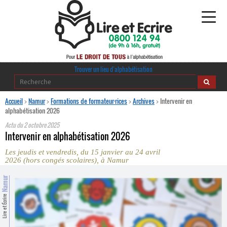
Alphabétisation
Trouver un lieu d’alphabétisation
Agir pour l’alpha
Accueil
>
Namur
>
Formations de formateur·rices
>
Archives
>
Intervenir en
alphabétisation 2026
Publications
Actu du
2 octobre 2025
Intervenir en alphabétisation 2026
journaldelalpha.be
Les jeudis et vendredis, du 15 janvier au 24 avril
2026 (hors congés scolaires), à Namur
Regards croisés
Ressources pédagogiques
Namur
Lire et Écrire
Espace presse