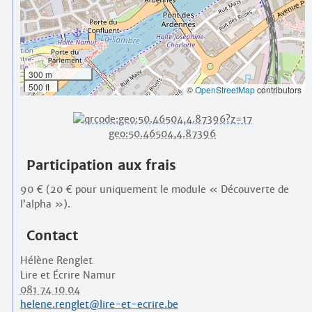
300 m
500 ft
©
OpenStreetMap
contributors
geo:50.46504,4.87396
Participation aux frais
90 € (20 € pour uniquement le module « Découverte de
l’alpha »).
Contact
Hélène Renglet
Lire et Écrire Namur
081 74 10 04
helene.renglet@lire-et-ecrire.be