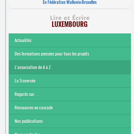
En Fédération Wallonie-Bruxelles
Lire et Écrire
LUXEMBOURG
Actualités
Des formations pensées pour tous les projets
L’association de A à Z
Le bénévolat
Nos actions
Nos objectifs et finalité
Notre contexte socio-économique
Notre structure
La Traversée
Regards sur …
Ressources en cascade
Nos publications