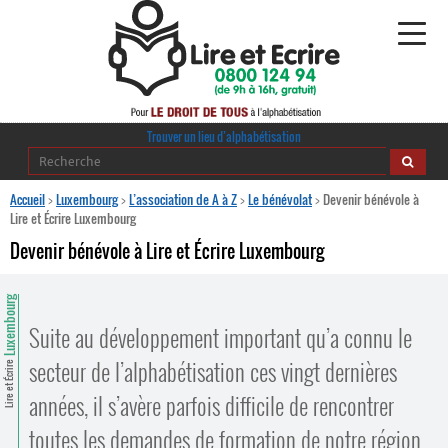
Alphabétisation
Trouver un lieu d’alphabétisation
Agir pour l’alpha
Accueil
>
Luxembourg
>
L’association de A à Z
>
Le bénévolat
>
Devenir bénévole à
Lire et Écrire Luxembourg
Publications
Devenir bénévole à Lire et Écrire Luxembourg
journaldelalpha.be
Luxembourg
Regards croisés
Suite au développement important qu’a connu le
Ressources pédagogiques
secteur de l’alphabétisation ces vingt dernières
Lire et Écrire
Espace presse
années, il s’avère parfois difficile de rencontrer
toutes les demandes de formation de notre région