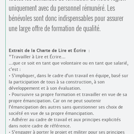
Contacts
uniquement avec du personnel rémunéré. Les
·
Comprendre et parler
bénévoles sont donc indispensables pour assurer
Trouver un lieu d’alphabétisation
Bienvenue en Belgique
une large offre de formation de qualité.
Extrait de la Charte de Lire et Écrire
:
"Travailler à Lire et Écrire…
…que ce soit en tant que volontaire ou en tant que salarié,
c’est :
• S’impliquer, dans le cadre d’un travail en équipe, basé sur
la participation de tous à sa construction, à son
développement et à son évaluation.
• Poursuivre sa propre formation et travailler en vue de sa
propre émancipation. Car on ne peut soutenir
l’émancipation des autres sans questionner ses choix de
société en vue de sa propre émancipation.
• Adhérer au cadre de travail et aux principes explicités
dans notre cadre de référence.
• S’engager à porter le projet et militer pour ses principes