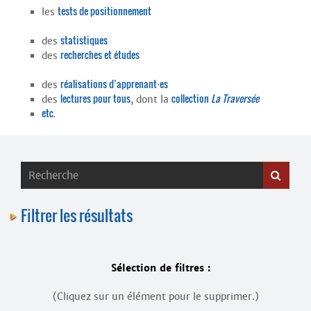
Contacts
tests de positionnement
les
·
Comprendre et parler
Trouver un lieu d’alphabétisation
statistiques
des
recherches et études
des
Bienvenue en Belgique
réalisations d’apprenant⋅es
des
lectures pour tous
collection
La Traversée
des
, dont la
etc.
Filtrer les résultats
Sélection de filtres :
(Cliquez sur un élément pour le supprimer.)