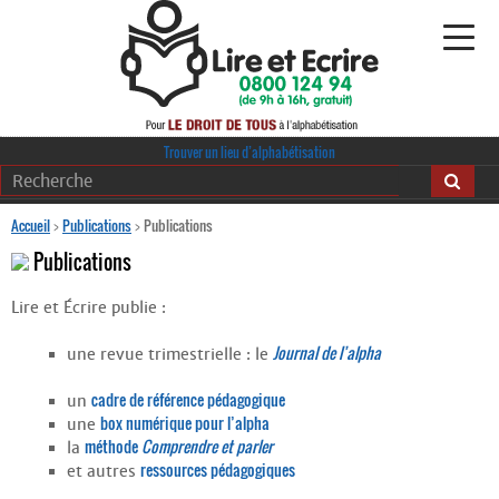
Alphabétisation
Trouver un lieu d’alphabétisation
Agir pour l’alpha
Accueil
>
Publications
>
Publications
Publications
Publications
Lire et Écrire publie :
journaldelalpha.be
Journal de l’alpha
une revue trimestrielle : le
Regards croisés
Ressources pédagogiques
cadre de référence pédagogique
un
box numérique pour l’alpha
une
Espace presse
méthode
Comprendre et parler
la
ressources pédagogiques
et autres