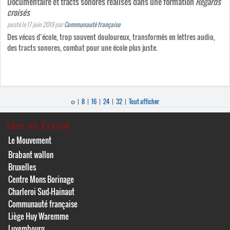
Documentaire et tracts sonores réalisés dans une formation
Regards
croisés
posté le 17 juin 2019
par
Communauté française
Des vécus d’école, trop souvent douloureux, transformés en lettres audio,
des tracts sonores, combat pour une école plus juste.
8
16
24
32
Tout afficher
0
|
|
|
|
|
Lire et Écrire
Le Mouvement
Brabant wallon
Bruxelles
Centre Mons Borinage
Charleroi Sud-Hainaut
Communauté française
Liège Huy Waremme
Luxembourg