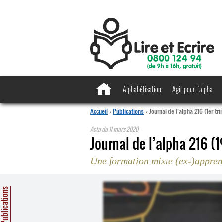
Alphabétisation
Agir pour l’alpha
Accueil
>
Publications
>
Journal de l’alpha 216 (1er t
Actu du
11 mars 2020
Journal de l’alpha 216 (1
Une formation mixte (ex-)appren
ublications