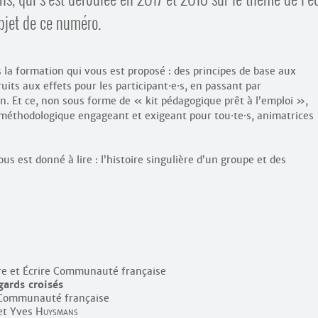
objet de ce numéro.
s la formation qui vous est proposé : des principes de base aux
uits aux effets pour les participant
·
e
·
s, en passant par
on. Et ce, non sous forme de « kit pédagogique prêt à l’emploi »,
 méthodologique engageant et exigeant pour tou
·
te
·
s, animatrices
vous est donné à lire : l’histoire singulière d’un groupe et des
Lire et Écrire Communauté française
gards croisés
e Communauté française
et Yves
Huysmans