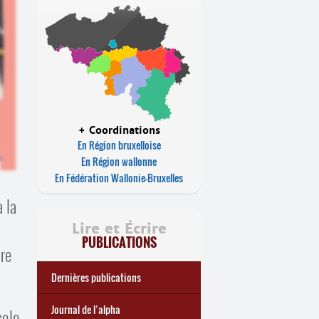
+ Coordinations
En Région bruxelloise
En Région wallonne
En Fédération Wallonie-Bruxelles
a la
Lire et Écrire
PUBLICATIONS
dre
Dernières publications
e
Réforme des allocations de
Statistiques 2025 sur les
... Tous les articles
🎬 L’alpha populaire : c’est
Journal de l’alpha 241 (2
Journal de l’alpha
cole,
chômage : premiers bilans
apprenant
·
es à Lire et Écrire