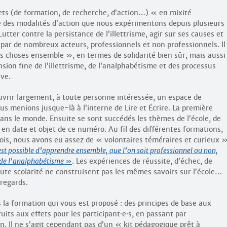
ojets (de formation, de recherche, d’action…) « en mixité
 des modalités d’action que nous expérimentons depuis plusieurs
 Lutter contre la persistance de l’illettrisme, agir sur ses causes et
par de nombreux acteurs, professionnels et non professionnels. Il
es choses ensemble », en termes de solidarité bien sûr, mais aussi
sion fine de l’illettrisme, de l’analphabétisme et des processus
ive.
uvrir largement, à toute personne intéressée, un espace de
us menions jusque-là à l’interne de Lire et Écrire. La première
dans le monde. Ensuite se sont succédés les thèmes de l’école, de
r en date et objet de ce numéro. Au fil des différentes formations,
 fois, nous avons eu assez de « volontaires téméraires et curieux 
 est possible d’apprendre ensemble, que l’on soit professionnel ou non,
 de l’analphabétisme
. Les expériences de réussite, d’échec, de
oute scolarité ne construisent pas les mêmes savoirs sur l’école…
 regards.
s la formation qui vous est proposé : des principes de base aux
uits aux effets pour les participant
·
e
·
s, en passant par
n. Il ne s’agit cependant pas d’un « kit pédagogique prêt à