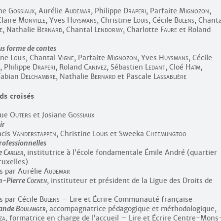
ane
Gossiaux
, Aurélie
Audemar
, Philippe
Draperi
, Parfaite
Mignozon
,
Claire
Monville
, Yves
Huysmans
, Christine
Louis
, Cécile
Bulens
, Chant
e
, Nathalie
Bernard
, Chantal
Lendormy
, Charlotte
Faure
et Roland
ous forme de contes
tine
Louis
, Chantal
Vigne
, Parfaite
Mignozon
, Yves
Huysmans
, Cécile
, Philippe
Draperi
, Roland
Canivez
, Sébastien
Ledant
, Cloé
Haïm
,
Fabian
Delchambre
, Nathalie
Bernard
et Pascale
Lassablière
ds croisés
que
Outers
et Josiane
Gossiaux
ir
ncis
Vanderstappen
, Christine
Louis
et Sweeka
Cheemungtoo
professionnelles
ie
Carlier
, institutrice à l’école fondamentale Émile André (quartier
ruxelles)
is par Aurélie
Audemar
an-Pierre
Coenen
, instituteur et président de la Ligue des Droits de
is par Cécile
Bulens
– Lire et Écrire Communauté française
lande
Boulanger
, accompagnatrice pédagogique et méthodologique,
za
, formatrice en charge de l’accueil – Lire et Écrire Centre-Mons