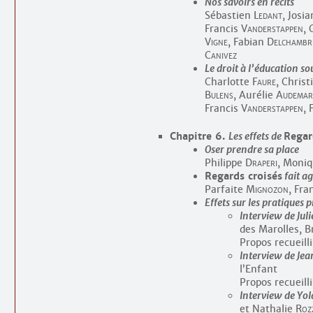
Nos savoirs en récits
Sébastien
Ledant
, Josi
Francis
Vanderstappen
, 
Vigne
, Fabian
Delchambr
Canivez
Le droit à l’éducation s
Charlotte
Faure
, Chris
Bulens
, Aurélie
Audemar
Francis
Vanderstappen
, 
Chapitre 6.
Les effets de
Regar
Oser prendre sa place
Philippe
Draperi
, Moni
Regards croisés
fait ag
Parfaite
Mignozon
, Fra
Effets sur les pratiques 
Interview de Jul
des Marolles, B
Propos recueill
Interview de Je
l’Enfant
Propos recueill
Interview de Yo
et Nathalie
Roz