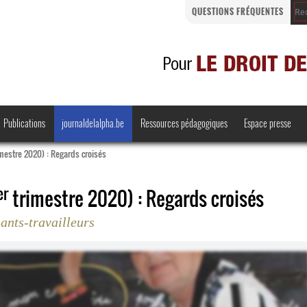
QUESTIONS FRÉQUENTES
Publications
journaldelalpha.be
Ressources pédagogiques
Espace presse
rimestre 2020) : Regards croisés
er
trimestre 2020) : Regards croisés
Regards croisés
Comprendre et parler
ants-travailleurs
Bienvenue en Belgique
·