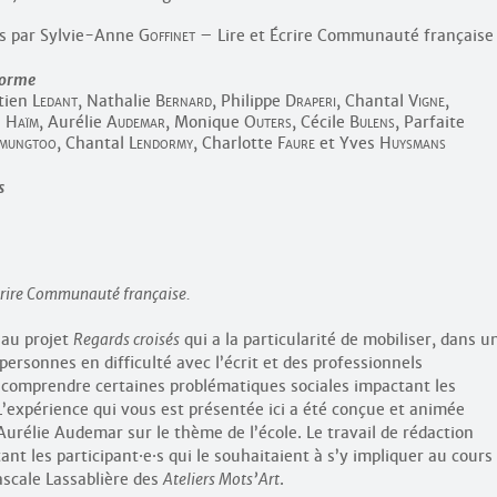
is par Sylvie-Anne
Goffinet
– Lire et Écrire Communauté française
forme
stien
Ledant
, Nathalie
Bernard
, Philippe
Draperi
, Chantal
Vigne
,
e
Haïm
, Aurélie
Audemar
, Monique
Outers
, Cécile
Bulens
, Parfaite
mungtoo
, Chantal
Lendormy
, Charlotte
Faure
et Yves
Huysmans
s
 Écrire Communauté française.
 au projet
Regards croisés
qui a la particularité de mobiliser, dans u
ersonnes en difficulté avec l’écrit et des professionnels
comprendre certaines problématiques sociales impactant les
 L’expérience qui vous est présentée ici a été conçue et animée
Aurélie Audemar sur le thème de l’école. Le travail de rédaction
tant les participant
·
e
·
s qui le souhaitaient à s’y impliquer au cours
ascale Lassablière des
Ateliers Mots’Art
.