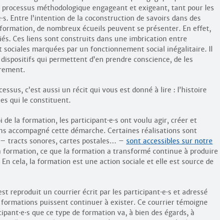
un processus méthodologique engageant et exigeant, tant pour les
e
·
s. Entre l’intention de la coconstruction de savoirs dans des
la formation, de nombreux écueils peuvent se présenter. En effet,
iés. Ces liens sont construits dans une imbrication entre
 et sociales marquées par un fonctionnement social inégalitaire. Il
dispositifs qui permettent d’en prendre conscience, de les
rement.
essus, c’est aussi un récit qui vous est donné à lire : l’histoire
es qui le constituent.
i de la formation, les participant
·
e
·
s ont voulu agir, créer et
ns accompagné cette démarche. Certaines réalisations sont
 – tracts sonores, cartes postales… –
sont accessibles sur notre
a formation, ce que la formation a transformé continue à produire
 En cela, la formation est une action sociale et elle est source de
st reproduit un courrier écrit par les participant
·
e
·
s et adressé
 formations puissent continuer à exister. Ce courrier témoigne
cipant
·
e
·
s que ce type de formation va, à bien des égards, à