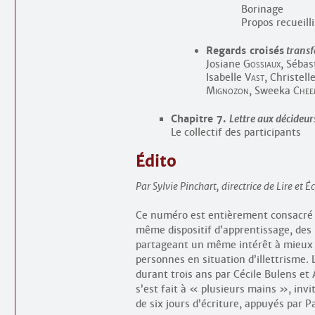
Borinage
Propos recueill
Regards croisés
trans
Josiane
Gossiaux
, Séba
Isabelle
Vast
, Christell
Mignozon
, Sweeka
Chee
Chapitre 7.
Lettre aux décideur
Le collectif des participants
Édito
Par Sylvie Pinchart, directrice de Lire et
Ce numéro est entièrement consacré
même dispositif d’apprentissage, des p
partageant un même intérêt à mieux 
personnes en situation d’illettrisme.
durant trois ans par Cécile Bulens et 
s’est fait à « plusieurs mains », invi
de six jours d’écriture, appuyés par P