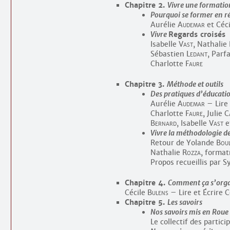
Chapitre 2.
Vivre une formatio
Pourquoi se former en ré
Aurélie
Audemar
et Céc
Vivre
Regards croisés
Isabelle
Vast
, Nathalie
Sébastien
Ledant
, Parf
Charlotte
Faure
Chapitre 3.
Méthode et outils
Des pratiques d’éducati
Aurélie
Audemar
– Lire
Charlotte
Faure
, Julie
C
Bernard
, Isabelle
Vast
e
Vivre la méthodologie d
Retour de Yolande
Bou
Nathalie
Rozza
, format
Propos recueillis par 
Chapitre 4.
Comment ça s’org
Cécile
Bulens
– Lire et Écrire
Chapitre 5.
Les savoirs
Nos savoirs mis en Roue
Le collectif des partici