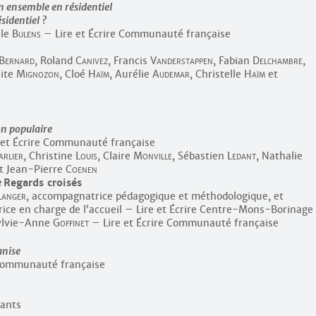
n ensemble en résidentiel
sidentiel ?
ile
Bulens
– Lire et Écrire Communauté française
Bernard
, Roland
Canivez
, Francis
Vanderstappen
, Fabian
Delchambre
,
aite
Mignozon
, Cloé
Haïm
, Aurélie
Audemar
, Christelle
Haïm
et
on populaire
 et Écrire Communauté française
arlier
, Christine
Louis
, Claire
Monville
, Sébastien
Ledant
, Nathalie
t Jean-Pierre
Coenen
e
Regards croisés
langer
, accompagnatrice pédagogique et méthodologique, et
rice en charge de l’accueil – Lire et Écrire Centre-Mons-Borinage
Sylvie-Anne
Goffinet
– Lire et Écrire Communauté française
anise
 Communauté française
pants