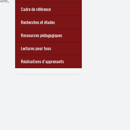
trimestre 2026) : Militer pour
quoi ?
d’une exclusion annoncée
écrire demain
Cadre de référence
Recherches et études
Ressources pédagogiques
Lectures pour tous
Réalisations d’apprenants