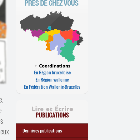
+ Coordinations
En Région bruxelloise
En Région wallonne
En Fédération Wallonie-Bruxelles
e.
e
Lire et Écrire
PUBLICATIONS
ns
ieux
Dernières publications