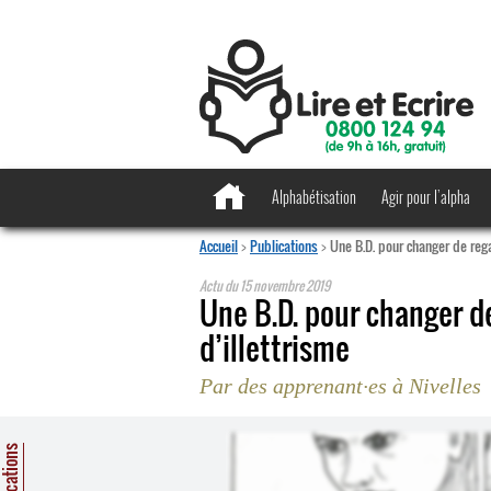
Alphabétisation
Agir pour l’alpha
Accueil
>
Publications
>
Une B.D. pour changer de rega
Actu du
15 novembre 2019
Une B.D. pour changer d
d’illettrisme
Par des apprenant
·
es à Nivelles
ublications