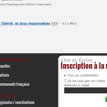
Sophia Papadopoulos éditrice responsable
, liberté, et tous responsables
(
PDF
-
62.3 Mio
)
oordinations
Lire et Écrire
Inscription à la
uxelles
allonie
Infos de confidentialité
Je ne suis pas un robot
ommunauté française
Adresse e-mail
ontacts
gionales / coordinations