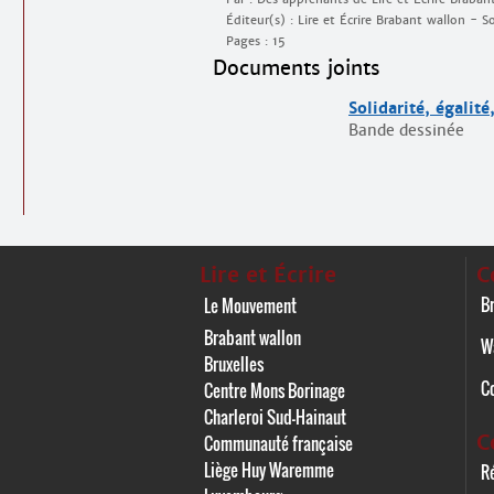
Éditeur(s) : Lire et Écrire Brabant wallon - 
Pages : 15
Documents joints
Solidarité, égalité
Bande dessinée
Lire et Écrire
C
Br
Le Mouvement
Brabant wallon
W
Bruxelles
C
Centre Mons Borinage
Charleroi Sud-Hainaut
C
Communauté française
Liège Huy Waremme
Ré