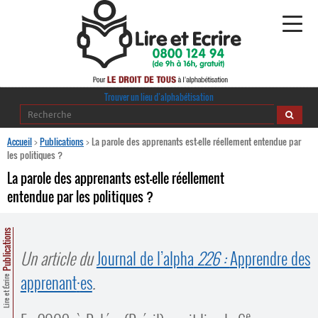
Alphabétisation
Trouver un lieu d’alphabétisation
Agir pour l’alpha
Accueil
>
Publications
>
La parole des apprenants est-elle réellement entendue par
les politiques ?
Publications
La parole des apprenants est-elle réellement
entendue par les politiques ?
journaldelalpha.be
Regards croisés
Publications
Ressources pédagogiques
Un article du
Journal de l’alpha
226 :
Apprendre des
apprenant
·
es
.
Lire et Écrire
Espace presse
e