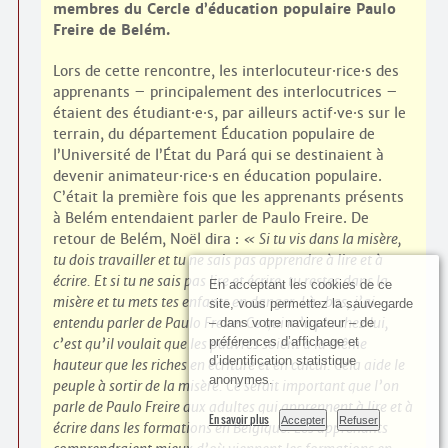
membres du Cercle d’éducation populaire Paulo
Freire de Belém.
Lors de cette rencontre, les interlocuteur
·
rice
·
s des
apprenants – principalement des interlocutrices –
étaient des étudiant
·
e
·
s, par ailleurs actif
·
ve
·
s sur le
terrain, du département Éducation populaire de
l’Université de l’État du Pará qui se destinaient à
devenir animateur
·
rice
·
s en éducation populaire.
C’était la première fois que les apprenants présents
à Belém entendaient parler de Paulo Freire. De
retour de Belém, Noël dira :
Si tu vis dans la misère,
tu dois travailler et tu ne sais pas apprendre à lire et à
écrire. Et si tu ne sais pas lire et écrire, tu restes dans la
En acceptant les cookies de ce
misère et tu mets tes enfants en danger. Là-bas, j’ai
site, vous permettez la sauvegarde
entendu parler de Paulo Freire. Ce qui m’a plu chez lui,
– dans votre navigateur – de
préférences d’affichage et
c’est qu’il voulait que les pauvres soient à la même
d’identification statistique
hauteur que les riches en écriture et en calcul. Cela aide le
anonymes.
peuple à sortir de la misère. Ce serait important que l’on
parle de Paulo Freire aux adultes qui apprennent à lire et à
En savoir plus
Accepter
Refuser
écrire dans les formations en Belgique. Les apprenants