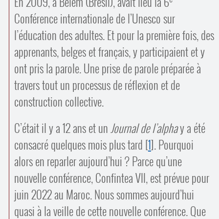
En 2009, à Belém (Brésil), avait lieu la 6
Contacts
·
Conférence internationale de l’Unesco sur
Comprendre et parler
Trouver un lieu d’alphabétisation
l’éducation des adultes. Et pour la première fois, des
Bienvenue en Belgique
apprenants, belges et français, y participaient et y
ont pris la parole. Une prise de parole préparée à
travers tout un processus de réflexion et de
construction collective.
C’était il y a 12 ans et un
Journal de l’alpha
y a été
consacré quelques mois plus tard
[
1
]
. Pourquoi
alors en reparler aujourd’hui ? Parce qu’une
nouvelle conférence, Confintea VII, est prévue pour
juin 2022 au Maroc. Nous sommes aujourd’hui
quasi à la veille de cette nouvelle conférence. Que