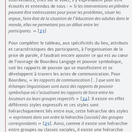
intervenants, triés sur le volet, s’y exprimaient pour être
écoutés et entendus de tous :
Si les interventions en plénière
peuvent être intéressantes pour poser les problèmes, situer les
enjeux, faire état de la situation de l’éducation des adultes dans le
monde, elles ne permettent pas un débat entre les
participants.
[
23
]
Pour compléter le tableau, aux spécificités du lieu, attributs
et caractéristiques des participants, à l’organisation de la
prise de parole, il faudrait encore ajouter ce qui est au cœur
de l’ouvrage de Bourdieu Langage et pouvoir symbolique,
soit les rapports de pouvoir qui se manifestent et se
développent à travers les actes de communication. Pour
Bourdieu,
les rapports de communication […] que sont les
échanges linguistiques sont aussi des rapports de pouvoir
symbolique où s’actualisent les rapports de force entre les
locuteurs ou leurs groupes respectifs
[
24
]
. Il existe en effet
différents styles expressifs et ces styles sont
hiérarchiquement liés entre eux, cette hiérarchie des styles
exprimant dans son ordre la hiérarchie [sociale] des groupes
correspondants
[
25
]
. Ainsi, comme il existe une hiérarchie
entre groupes ou classes sociales, il existe une hiérarchie