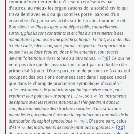
communément entendu qu’ils sont représentés par
d’autres, au mieux les organisations de la société civile qui
travaillent avec eux ou qui sont les porte-paroles d’un
ensemble d’organismes actifs sur le terrain. Comme le dit
Bourdieu :
Plus les gens sont dépossédés, culturellement
surtout, plus ils sont contraints et enclins à s’en remettre à des
mandataires pour avoir une parole politique. En fait, les individus
à l’état isolé, silencieux, sans parole, n’ayant ni la capacité ni le
pouvoir de se faire écouter, de se faire entendre, sont placés
devant l’alternative de se taire ou d’être parlés.
[
18
]
Ce qui ne
veut pas dire que les associations n’ont pas un double rôle
primordial à jouer. D’une part, celui de permettre à ceux qui
occupent des positions dominées tant dans l’espace social
que dans le champ de production symbolique d’acquérir
les instruments de production symbolique nécessaires pour
exprimer leur point de vue propre […]
, soit
les instruments
de rupture avec les représentations qui s’engendrent dans la
complicité immédiate des structures sociales et des structures
mentales et qui tendent à assurer la reproduction continuée de la
distribution du capital symbolique
[
19
]
. D’autre part, celui
d’être
des instruments de représentations organisés
[
20
]
des groupes dominés, non pas en tant que porte-paroles de