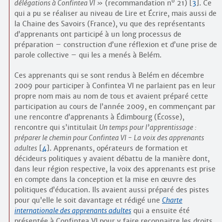
o
délégations à Confintea VI
(recommandation n
21)
[
3
]
. Ce
qui a pu se réaliser au niveau de Lire et Écrire, mais aussi de
la Chaine des Savoirs (France), vu que des représentants
d’apprenants ont participé à un long processus de
préparation – construction d’une réflexion et d’une prise de
parole collective – qui les a menés à Belém.
Ces apprenants qui se sont rendus à Belém en décembre
2009 pour participer à Confintea VI ne parlaient pas en leur
propre nom mais au nom de tous et avaient préparé cette
participation au cours de l’année 2009, en commençant par
une rencontre d’apprenants à Édimbourg (Écosse),
rencontre qui s’intitulait
Un temps pour l’apprentissage :
préparer le chemin pour Confintea VI - La voix des apprenants
adultes
[
4
]
. Apprenants, opérateurs de formation et
décideurs politiques y avaient débattu de la manière dont,
dans leur région respective, la voix des apprenants est prise
en compte dans la conception et la mise en œuvre des
politiques d’éducation. Ils avaient aussi préparé des pistes
pour qu’elle le soit davantage et rédigé une
Charte
internationale des apprenants adultes
qui a ensuite été
présentée à Confintea VI pour y faire reconnaitre les droits