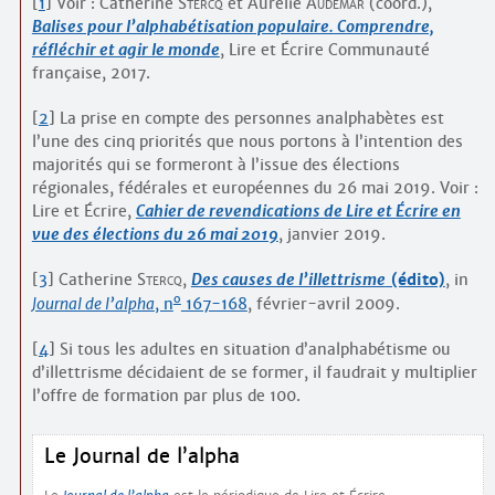
[
1
]
Voir : Catherine
Stercq
et Aurélie
Audemar
(coord.),
Balises pour l’alphabétisation populaire. Comprendre,
réfléchir et agir le monde
, Lire et Écrire Communauté
française, 2017.
[
2
]
La prise en compte des personnes analphabètes est
l’une des cinq priorités que nous portons à l’intention des
majorités qui se formeront à l’issue des élections
régionales, fédérales et européennes du 26 mai 2019. Voir :
Lire et Écrire,
Cahier de revendications de Lire et Écrire en
vue des élections du 26 mai 2019
, janvier 2019.
[
3
]
Catherine
Stercq
,
Des causes de l’illettrisme
(édito)
,
in
o
Journal de l’alpha
, n
167-168
, février-avril 2009.
[
4
]
Si tous les adultes en situation d’analphabétisme ou
d’illettrisme décidaient de se former, il faudrait y multiplier
l’offre de formation par plus de 100.
Le Journal de l’alpha