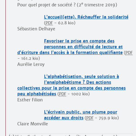
e
Pour quel projet de société ? (2
trimestre 2019)
L’accueil(ette). Réchauffer la solidarité
(
PDF
-
62.8 kio
)
Sébastien Delhaye
Favoriser la prise en compte des
personnes en difficulté de lecture et
d’écriture dans l’accès à la formation qualifiante
(
PDF
-
161.2 kio
)
Aurélie Leroy
L’alphabétisation, seule solution à
l’analphabétisme ? Des actions
collectives pour la prise en compte des personnes
peu alphabétisées
(
PDF
-
1002 kio
)
Esther Filion
L’écrivain public, une plume pour
accéder aux droits
(
PDF
-
759.9 kio
)
Claire Monville