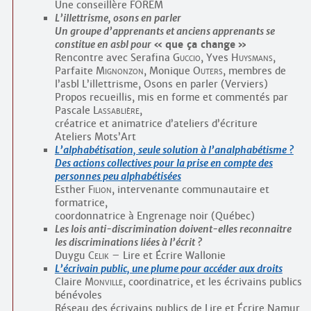
Une conseillère FOREM
L’illettrisme, osons en parler
Un groupe d’apprenants et anciens apprenants se
constitue en asbl pour
que ça change
Rencontre avec Serafina
Guccio
, Yves
Huysmans
,
Parfaite
Mignonzon
, Monique
Outers
, membres de
l’asbl L’illettrisme, Osons en parler (Verviers)
Propos recueillis, mis en forme et commentés par
Pascale
Lassablière
,
créatrice et animatrice d’ateliers d’écriture
Ateliers Mots’Art
L’alphabétisation, seule solution à l’analphabétisme ?
Des actions collectives pour la prise en compte des
personnes peu alphabétisées
Esther
Filion
, intervenante communautaire et
formatrice,
coordonnatrice à Engrenage noir (Québec)
Les lois anti-discrimination doivent-elles reconnaitre
les discriminations liées à l’écrit ?
Duygu
Celik
– Lire et Écrire Wallonie
L’écrivain public, une plume pour accéder aux droits
Claire
Monville
, coordinatrice, et les écrivains publics
bénévoles
Réseau des écrivains publics de Lire et Écrire Namur