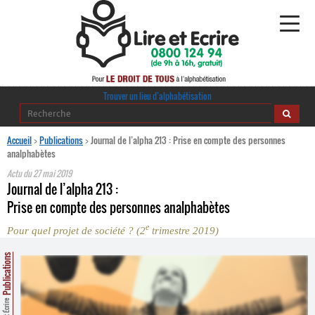
Alphabétisation
Trouver un lieu d’alphabétisation
Agir pour l’alpha
Accueil
>
Publications
>
Journal de l’alpha 213 : Prise en compte des personnes
analphabètes
Publications
Actu du
27 mai 2019
Journal de l’alpha 213 :
journaldelalpha.be
Prise en compte des personnes analphabètes
e
Pour quel projet de société ? (2
trimestre 2019)
Regards croisés
Ressources pédagogiques
Publications
Espace presse
Lire et Écrire