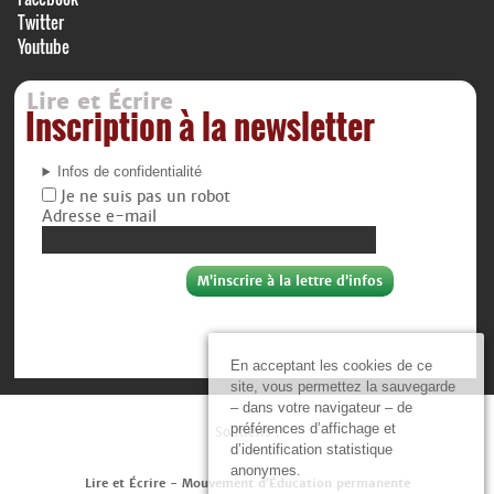
Twitter
Youtube
Lire et Écrire
Inscription à la newsletter
Infos de confidentialité
Je ne suis pas un robot
Adresse e-mail
En acceptant les cookies de ce
site, vous permettez la sauvegarde
– dans votre navigateur – de
préférences d’affichage et
Soutiens :
d’identification statistique
anonymes.
Lire et Écrire - Mouvement d’Éducation permanente