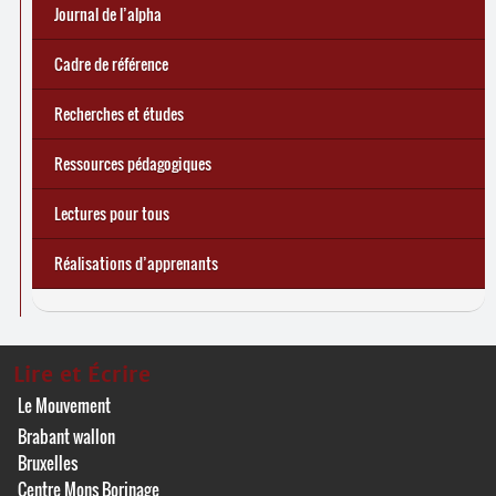
e
Réforme des allocations de chômage : premiers bilans
Statistiques 2025 sur les apprenant
... Tous les articles
·
es à Lire et Écrire
🎬 L’alpha populaire : c’est quoi ?
Journal de l’alpha 241 (2
trimestre 2026) : Militer pour
Journal de l’alpha
d’une exclusion annoncée
écrire demain
Cadre de référence
Recherches et études
Ressources pédagogiques
Lectures pour tous
Réalisations d’apprenants
Lire et Écrire
Le Mouvement
Brabant wallon
Bruxelles
Centre Mons Borinage