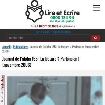
Alphabétisation
Trouver un lieu d’alphabétisation
Agir pour l’alpha
Accueil
>
Publications
>
Journal de l’alpha 155 : La lecture ? Parlons-en ! (novembre
2006)
Publications
Journal de l’alpha 155 : La lecture ? Parlons-en !
(novembre 2006)
journaldelalpha.be
Regards croisés
Publications
Ressources pédagogiques
Lire et Écrire
Espace presse