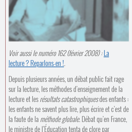
Contacts
·
Comprendre et parler
Trouver un lieu d’alphabétisation
Bienvenue en Belgique
Voir aussi le numéro 162 (février 2008) :
La
lecture ? Reparlons-en !
.
Depuis plusieurs années, un débat public fait rage
sur la lecture, les méthodes d’enseignement de la
lecture et les
résultats catastrophiques
des enfants :
les enfants ne savent plus lire, plus écrire et c’est de
la faute de la
méthode globale
. Débat qu’en France,
le ministre de l’Éducation tenta de clore par