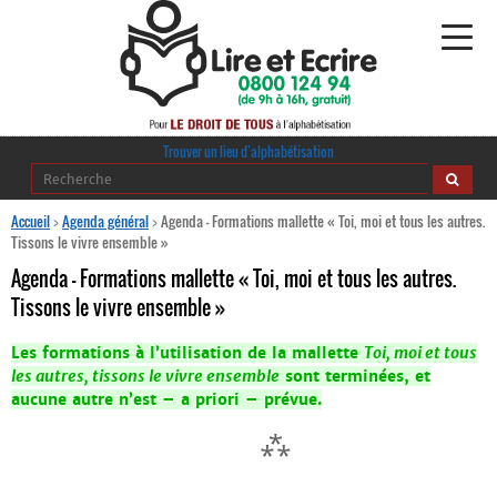
Alphabétisation
Trouver un lieu d’alphabétisation
Agir pour l’alpha
Accueil
>
Agenda général
>
Agenda – Formations mallette « Toi, moi et tous les autres.
Tissons le vivre ensemble »
Publications
Agenda – Formations mallette « Toi, moi et tous les autres.
Tissons le vivre ensemble »
journaldelalpha.be
Les formations à l’utilisation de la mallette
Toi, moi et tous
Regards croisés
les autres, tissons le vivre ensemble
sont terminées, et
Ressources pédagogiques
aucune autre n’est – a priori – prévue.
Espace presse