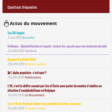
Projet PASS : Pratiques et politiques d’alphabétisation
Questions fréquentes
Actus du mouvement
Tac-TIC Emploi
2 aout 2026
Bruxelles
Colloque :
Alphabétisation et emploi : croiser les regards pour une inclusion durable
22 juillet 2026
Wallonie
Rapport d’activité 2025
20 juillet 2026
Brabant wallon
🎬 L’alpha populaire : c’est quoi ?
15 juillet 2026
Publications
1/10, c’est le chiffre avancé par Lire et Écrire pour parler du nombre d’adultes en
situation d’analphabétisme en Belgique
14 juillet 2026
Le Mouvement
Lire et Écrire Brabant wallon vous souhaite de belles vacances !
14 juillet 2026
Brabant wallon