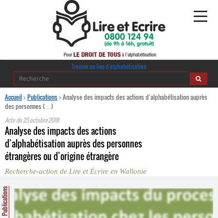
Alphabétisation
Trouver un lieu d’alphabétisation
Agir pour l’alpha
Accueil
>
Publications
>
Analyse des impacts des actions d’alphabétisation auprès
des personnes (…)
Publications
Actu du
25 octobre 2018
Analyse des impacts des actions
journaldelalpha.be
d’alphabétisation auprès des personnes
étrangères ou d’origine étrangère
Regards croisés
Ressources pédagogiques
Recherche-action de Lire et Écrire en Wallonie
Publications
Espace presse