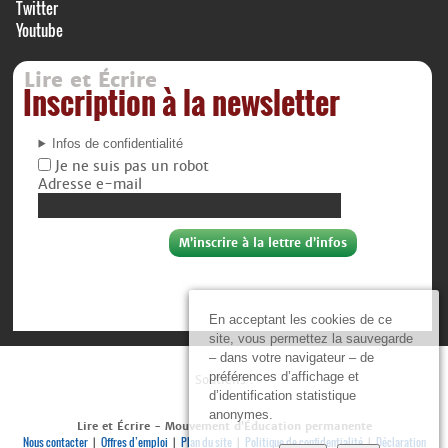
Twitter
Youtube
Lire et Écrire
Inscription à la newsletter
Infos de confidentialité
Je ne suis pas un robot
Adresse e-mail
En acceptant les cookies de ce
site, vous permettez la sauvegarde
– dans votre navigateur – de
préférences d’affichage et
Soutiens :
d’identification statistique
anonymes.
Lire et Écrire - Mouvement d’Éducation permanente
Nous contacter
Offres d’emploi
Plan du site
Politique de confidentialité
Déclaration
|
|
|
|