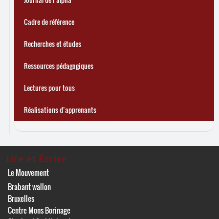
d’une exclusion annoncée
écrire demain
Cadre de référence
Recherches et études
Ressources pédagogiques
Lectures pour tous
Réalisations d’apprenants
Lire et Écrire
Le Mouvement
Brabant wallon
Bruxelles
Centre Mons Borinage