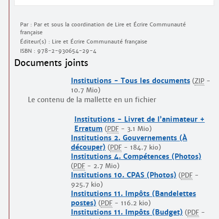
Par : Par et sous la coordination de Lire et Écrire Communauté
française
Éditeur(s) : Lire et Écrire Communauté française
ISBN :
978-2-930654-29-4
Documents joints
Institutions - Tous les documents
(
ZIP
-
10.7 Mio
)
Le contenu de la mallette en un fichier
Institutions - Livret de l’animateur +
Erratum
(
PDF
-
3.1 Mio
)
Institutions 2. Gouvernements (À
découper)
(
PDF
-
184.7 kio
)
Institutions 4. Compétences (Photos)
(
PDF
-
2.7 Mio
)
Institutions 10. CPAS (Photos)
(
PDF
-
925.7 kio
)
Institutions 11. Impôts (Bandelettes
postes)
(
PDF
-
116.2 kio
)
Institutions 11. Impôts (Budget)
(
PDF
-