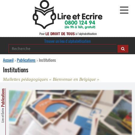
Alphabétisation
Trouver un lieu d’alphabétisation
Agir pour l’alpha
Accueil
>
Publications
>
Institutions
Institutions
Publications
Mallettes pédagogiques « Bienvenue en Belgique »
journaldelalpha.be
Publications
Regards croisés
Ressources pédagogiques
Lire et Écrire
Espace presse