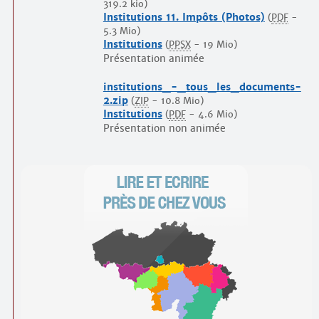
319.2 kio
)
Institutions 11. Impôts (Photos)
(
PDF
-
5.3 Mio
)
Institutions
(
PPSX
-
19 Mio
)
Présentation animée
institutions_-_tous_les_documents-
2.zip
(
ZIP
-
10.8 Mio
)
Institutions
(
PDF
-
4.6 Mio
)
Présentation non animée