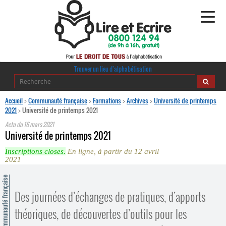
Alphabétisation
Trouver un lieu d’alphabétisation
Agir pour l’alpha
Accueil
>
Communauté française
>
Formations
>
Archives
>
Université de printemps
2021
>
Université de printemps 2021
Publications
Actu du
16 mars 2021
Université de printemps 2021
journaldelalpha.be
Inscriptions closes.
En ligne, à partir du 12 avril
2021
Regards croisés
Ressources pédagogiques
ommunauté française
Des journées d’échanges de pratiques, d’apports
Espace presse
théoriques, de découvertes d’outils pour les