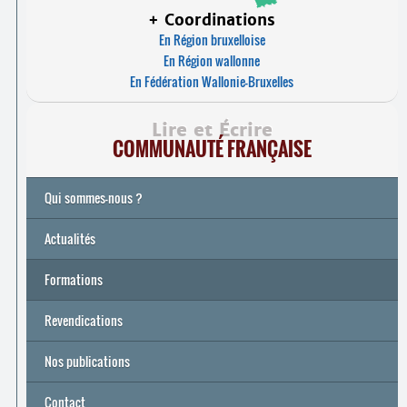
+ Coordinations
En Région bruxelloise
En Région wallonne
En Fédération Wallonie-Bruxelles
Lire et Écrire
COMMUNAUTÉ FRANÇAISE
Qui sommes-nous ?
Actualités
Formations
Archives
Université de printemps 2026
Revendications
Nos publications
Contact