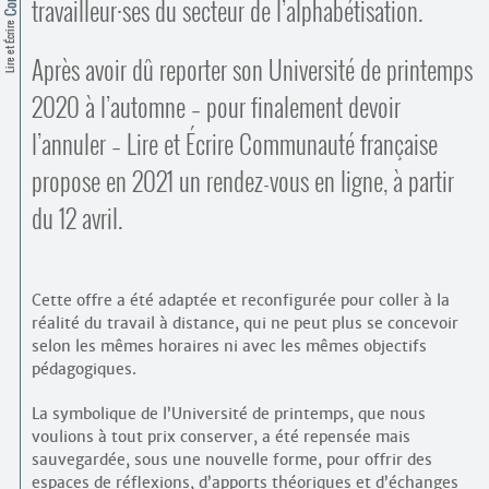
Contacts
travailleur
·
ses du secteur de l’alphabétisation.
·
Lire et Écrire
Comprendre et parler
Trouver un lieu d’alphabétisation
Après avoir dû reporter son Université de printemps
Bienvenue en Belgique
2020 à l’automne – pour finalement devoir
l’annuler – Lire et Écrire Communauté française
propose en 2021 un rendez-vous en ligne, à partir
du 12 avril.
Cette offre a été adaptée et reconfigurée pour coller à la
réalité du travail à distance, qui ne peut plus se concevoir
selon les mêmes horaires ni avec les mêmes objectifs
pédagogiques.
La symbolique de l’Université de printemps, que nous
voulions à tout prix conserver, a été repensée mais
sauvegardée, sous une nouvelle forme, pour offrir des
espaces de réflexions, d’apports théoriques et d’échanges