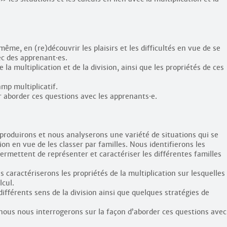
ême, en (re)découvrir les plaisirs et les difficultés en vue de se
ec des apprenant
·
es.
e la multiplication et de la division, ainsi que les propriétés de ces
amp multiplicatif.
r aborder ces questions avec les apprenants
·
e.
roduirons et nous analyserons une variété de situations qui se
ion en vue de les classer par familles. Nous identifierons les
ermettent de représenter et caractériser les différentes familles
aractériserons les propriétés de la multiplication sur lesquelles
lcul.
différents sens de la division ainsi que quelques stratégies de
 nous nous interrogerons sur la façon d’aborder ces questions avec