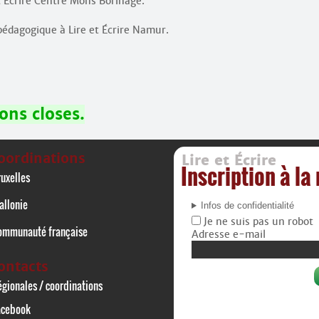
t Écrire Centre Mons Borinage.
pédagogique à Lire et Écrire Namur.
ions closes.
oordinations
Lire et Écrire
Inscription à la
uxelles
allonie
Infos de confidentialité
Je ne suis pas un robot
ommunauté française
Adresse e-mail
ontacts
gionales / coordinations
acebook