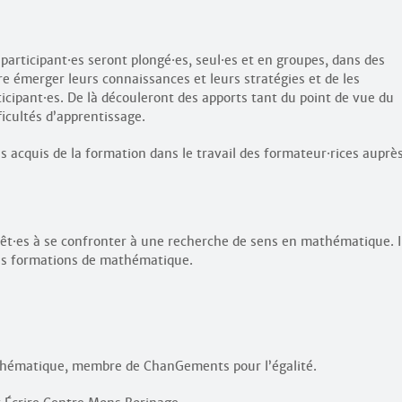
 participant
·
es seront plongé
·
es, seul
·
es et en groupes, dans des
e émerger leurs connaissances et leurs stratégies et de les
ticipant
·
es. De là découleront des apports tant du point de vue du
icultés d’apprentissage.
es acquis de la formation dans le travail des formateur
·
rices auprè
rêt
·
es à se confronter à une recherche de sens en mathématique. I
des formations de mathématique.
thématique, membre de ChanGements pour l’égalité.