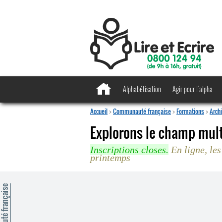
Alphabétisation
Agir pour l’alpha
Accueil
>
Communauté française
>
Formations
>
Arch
Explorons le champ mult
Inscriptions closes.
En ligne, les
printemps
mmunauté française