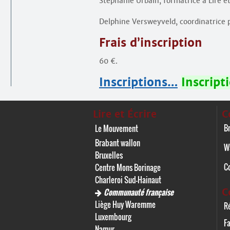
Stéphanie Urbain, formatrice à Lire e
Delphine Versweyveld, coordinatrice 
Frais d’inscription
60 €.
Inscriptions…
Inscript
Lire et Écrire
C
Br
Le Mouvement
Brabant wallon
W
Bruxelles
C
Centre Mons Borinage
Charleroi Sud-Hainaut
C
Communauté française
Liège Huy Waremme
Ré
Luxembourg
F
Namur