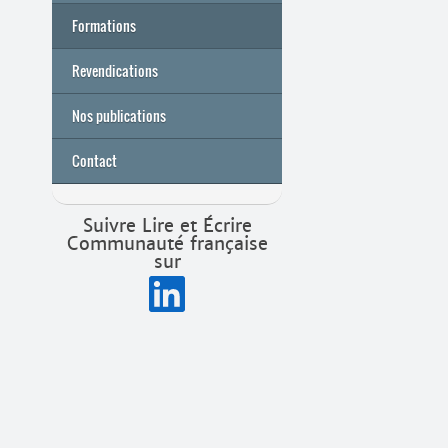
Formations
Archives
Université de printemps 2026
Revendications
Nos publications
Contact
Suivre Lire et Écrire
Communauté française
sur