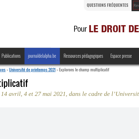
QUESTIONS FRÉQUENTES
Publications
journaldelalpha.be
Ressources pédagogiques
Espace presse
ives
>
Université de printemps 2021
>
Explorons le champ multiplicatif
iplicatif
 14 avril, 4 et 27 mai 2021, dans le cadre de l’Universi
Regards croisés
Comprendre et parler
Bienvenue en Belgique
·