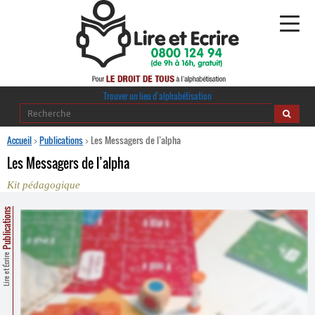
Alphabétisation
Trouver un lieu d’alphabétisation
Agir pour l’alpha
Accueil
>
Publications
>
Les Messagers de l’alpha
Les Messagers de l’alpha
Publications
Kit pédagogique
journaldelalpha.be
Publications
Regards croisés
Ressources pédagogiques
Lire et Écrire
Espace presse