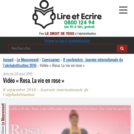
Alphabétisation
Trouver un lieu d’alphabétisation
Agir pour l’alpha
Accueil
>
Le Mouvement
>
Campagnes
>
8 septembre – Journée internationale de
l’alphabétisation 2016
>
Vidéo « Rosa. La vie en rose »
Publications
Actu du
24 aout 2016
Vidéo « Rosa. La vie en rose »
journaldelalpha.be
8 septembre 2016 - Journée internationale de
l’alphabétisation
Regards croisés
Ressources pédagogiques
Le Mouvement
Espace presse
Lire et Écrire