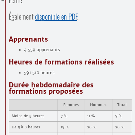
Écrire.
Contacts
·
Comprendre et parler
Également
disponible en PDF
.
Trouver un lieu d’alphabétisation
Bienvenue en Belgique
Apprenants
4 559 apprenants
Heures de formations réalisées
591 510 heures
Durée hebdomadaire des
formations proposées
Femmes
Hommes
Total
Moins de 5 heures
7 %
11 %
9 %
De 5 à 8 heures
19 %
20 %
20 %