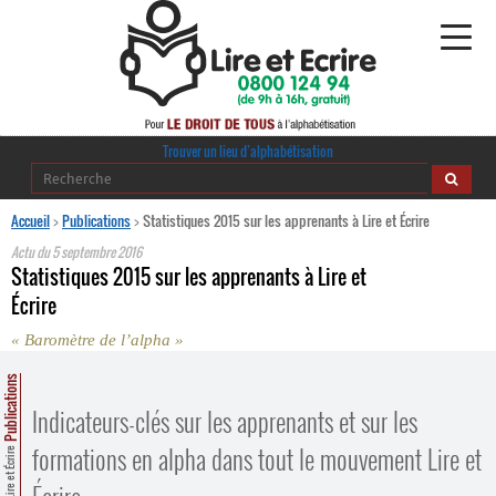
Alphabétisation
Trouver un lieu d’alphabétisation
Agir pour l’alpha
Accueil
>
Publications
>
Statistiques 2015 sur les apprenants à Lire et Écrire
Actu du
5 septembre 2016
Publications
Statistiques 2015 sur les apprenants à Lire et
Écrire
journaldelalpha.be
« Baromètre de l’alpha »
Regards croisés
Ressources pédagogiques
Publications
Indicateurs-clés sur les apprenants et sur les
Espace presse
formations en alpha dans tout le mouvement Lire et
Lire et Écrire