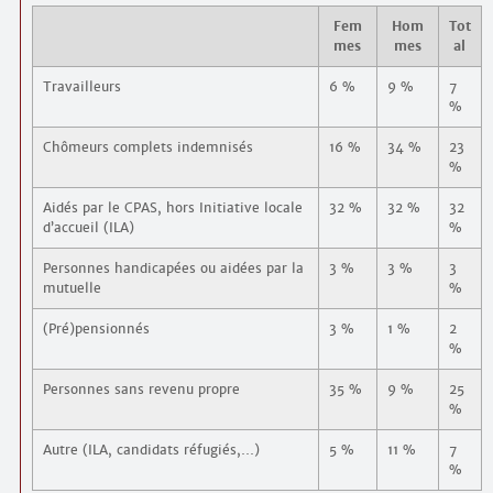
Fem
Hom
Tot
mes
mes
al
Travailleurs
6 %
9 %
7
%
Chômeurs complets indemnisés
16 %
34 %
23
%
Aidés par le CPAS, hors Initiative locale
32 %
32 %
32
d’accueil (ILA)
%
Personnes handicapées ou aidées par la
3 %
3 %
3
mutuelle
%
(Pré)pensionnés
3 %
1 %
2
%
Personnes sans revenu propre
35 %
9 %
25
%
Autre (ILA, candidats réfugiés,…)
5 %
11 %
7
%