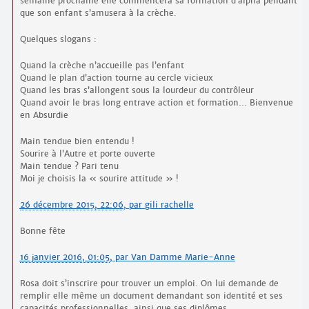
semaine prochaine elle commencera sa formation d’alpha pendant
que son enfant s’amusera à la crèche.
Quelques slogans :
Quand la crèche n’accueille pas l’enfant
Quand le plan d’action tourne au cercle vicieux
Quand les bras s’allongent sous la lourdeur du contrôleur
Quand avoir le bras long entrave action et formation… Bienvenue
en Absurdie
Main tendue bien entendu !
Sourire à l’Autre et porte ouverte
Main tendue ? Pari tenu
Moi je choisis la « sourire attitude » !
26 décembre 2015, 22:06
,
par
gili rachelle
Bonne fête
16 janvier 2016, 01:05
,
par
Van Damme Marie-Anne
Rosa doit s’inscrire pour trouver un emploi. On lui demande de
remplir elle même un document demandant son identité et ses
capacités professionnelles, ainsi que ses diplômes.