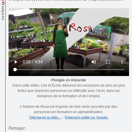
Contacts
·
Lire et Écrire
Comprendre et parler
Trouver un lieu d’alphabétisation
Bienvenue en Belgique
Plongée en Absurdie
Dans cette vidéo, Lire et Écrire dénonce les exclusions de plus en plus
fortes que vivent les personnes en difficulté avec l’écrit, dans les
domaines de la formation et de l’emploi.
L’histoire de Rosa est inspirée de faits réels racontés par des
personnes en formation en alphabétisation.
Télécharger la vidéo…
–
Également visible sur Youtube.
Partagez :