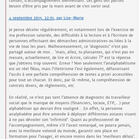
conseil, d’accompagnement bienveillant. Les gens ont parfois
besoin d’être pris par la main avant de s’en sortir seul.
4 septembre 2015, 22:01
,
par
Lise-Marie
Je pense déceler régulièrement, et notamment lors de l’exercice de
ma profession salariée, des difficultés à la lecture et à l’écriture de
personnes effectuant des démarches administratives ou liées à la
vie de tous les jours. Malheureusement, ce ’diagnostic’ n’est pas
partagé autour de moi… ’mais, allez, tu plaisantes, qui n’est pas en
mesure, actuellement, de lire et écrire, calculer ??’ est la réponse
que j’obtiens trop souvent. Erreur ! Non seulement l’analphabétisme
est un réel fléau, mais l’illettrisme l’est également, défavorisant
l’accès à une parfaite compréhension de textes a priori accessibles
pour tout un chacun. Et donc, par là-même, la compréhension de
contrats divers, de règlements, etc.
En réalité, ce n’est pas tant l’absence de diagnostic du travailleur
social que le manque de moyens (financiers, locaux, ETP,…) pour
alphabétiser qui devrait être souligné… En effet, la personne
analphabète peut être amenée à déployer différentes astuces visant
à ne pas dévoiler son ’infirmité’. Quant au professionnel de
l’accompagnement, même s’il l’avait remarqué, ne pourra jamais,
avec la meilleure volonté du monde, garantir une place en
formation pour l’usager, et encore moins dans les ’meilleurs délais’.