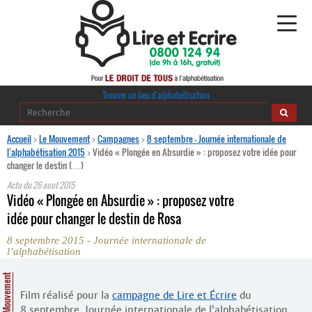
Alphabétisation
Trouver un lieu d’alphabétisation
Agir pour l’alpha
Accueil
>
Le Mouvement
>
Campagnes
>
8 septembre – Journée internationale de
l’alphabétisation 2015
>
Vidéo « Plongée en Absurdie » : proposez votre idée pour
changer le destin (…)
Publications
Actu du
26 aout 2015
Vidéo « Plongée en Absurdie » : proposez votre
journaldelalpha.be
idée pour changer le destin de Rosa
Regards croisés
Ressources pédagogiques
8 septembre 2015 - Journée internationale de
l’alphabétisation
Espace presse
Le Mouvement
Film réalisé pour la
campagne de Lire et Écrire
du
8 septembre, Journée internationale de l’alphabétisation.