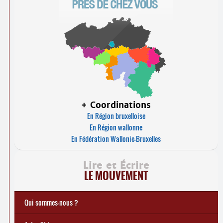
+ Coordinations
En Région bruxelloise
En Région wallonne
En Fédération Wallonie-Bruxelles
Lire et Écrire
LE MOUVEMENT
Qui sommes-nous ?
Notre histoire
Le mouvement Lire et Écrire
Charte de Lire et Écrire
Actions de recherches et études
Actions de formations de formateurs
... Tous les articles