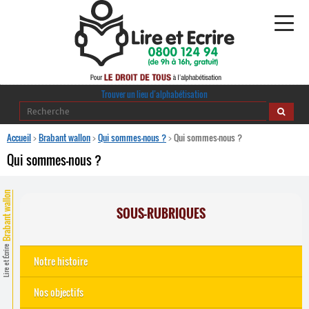
Alphabétisation
Trouver un lieu d’alphabétisation
Agir pour l’alpha
Accueil
>
Brabant wallon
>
Qui sommes-nous ?
>
Qui sommes-nous ?
Qui sommes-nous ?
Publications
Brabant wallon
journaldelalpha.be
SOUS-RUBRIQUES
Regards croisés
Ressources pédagogiques
Lire et Écrire
Notre histoire
Espace presse
Notre histoire
Nos objectifs