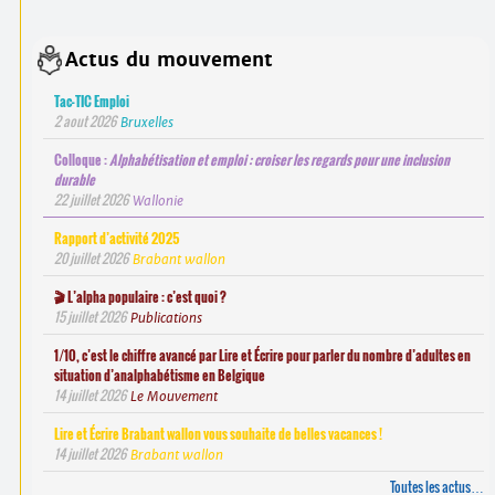
Actus du mouvement
Tac-TIC Emploi
2 aout 2026
Bruxelles
Colloque :
Alphabétisation et emploi : croiser les regards pour une inclusion
durable
22 juillet 2026
Wallonie
Rapport d’activité 2025
20 juillet 2026
Brabant wallon
🎬 L’alpha populaire : c’est quoi ?
15 juillet 2026
Publications
1/10, c’est le chiffre avancé par Lire et Écrire pour parler du nombre d’adultes en
situation d’analphabétisme en Belgique
14 juillet 2026
Le Mouvement
Lire et Écrire Brabant wallon vous souhaite de belles vacances !
14 juillet 2026
Brabant wallon
Toutes les actus…