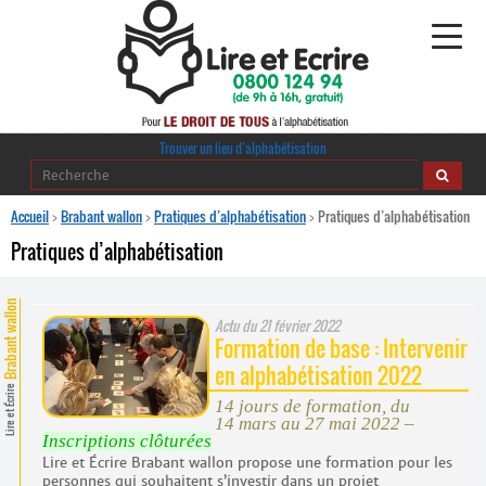
Alphabétisation
Trouver un lieu d’alphabétisation
Agir pour l’alpha
Accueil
>
Brabant wallon
>
Pratiques d’alphabétisation
>
Pratiques d’alphabétisation
Pratiques d’alphabétisation
Publications
Brabant wallon
journaldelalpha.be
Actu du
21 février 2022
Formation de base : Intervenir
Regards croisés
en alphabétisation 2022
Ressources pédagogiques
Lire et Écrire
14 jours de formation, du
14 mars au 27 mai 2022 –
Espace presse
Inscriptions clôturées
Lire et Écrire Brabant wallon propose une formation pour les
personnes qui souhaitent s’investir dans un projet