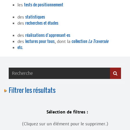
Contacts
tests de positionnement
les
·
Comprendre et parler
Trouver un lieu d’alphabétisation
statistiques
des
recherches et études
des
Bienvenue en Belgique
réalisations d’apprenant⋅es
des
lectures pour tous
collection
La Traversée
des
, dont la
etc.
Filtrer les résultats
Sélection de filtres :
(Cliquez sur un élément pour le supprimer.)