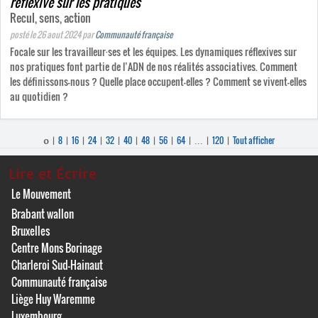
réflexive sur les pratiques
Recul, sens, action
posté le 26 aout 2024
par
Communauté française
Focale sur les travailleur·ses et les équipes. Les dynamiques réflexives sur
nos pratiques font partie de l’ADN de nos réalités associatives. Comment
les définissons-nous ? Quelle place occupent-elles ? Comment se vivent-elles
au quotidien ?
8
16
24
32
40
48
56
64
120
Tout afficher
0
|
|
|
|
|
|
|
|
|
...
|
|
Lire et Écrire
Le Mouvement
Brabant wallon
Bruxelles
Centre Mons Borinage
Charleroi Sud-Hainaut
Communauté française
Liège Huy Waremme
Luxembourg