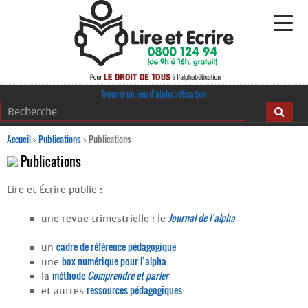
Alphabétisation
Trouver un lieu d’alphabétisation
Agir pour l’alpha
Accueil
>
Publications
>
Publications
Publications
Publications
Lire et Écrire publie :
journaldelalpha.be
Journal de l’alpha
une revue trimestrielle : le
Regards croisés
Ressources pédagogiques
cadre de référence pédagogique
un
box numérique pour l’alpha
une
Espace presse
méthode
Comprendre et parler
la
ressources pédagogiques
et autres