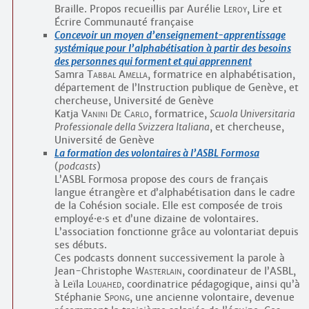
Braille. Propos recueillis par Aurélie
Leroy
, Lire et
Écrire Communauté française
Concevoir un moyen d’enseignement-apprentissage
systémique pour l’alphabétisation à partir des besoins
des personnes qui forment et qui apprennent
Samra
Tabbal Amella
, formatrice en alphabétisation,
département de l’Instruction publique de Genève, et
chercheuse, Université de Genève
Katja
Vanini De Carlo
, formatrice,
Scuola Universitaria
Professionale della Svizzera Italiana
, et chercheuse,
Université de Genève
La formation des volontaires à l’ASBL Formosa
(
podcasts
)
L’ASBL Formosa propose des cours de français
langue étrangère et d’alphabétisation dans le cadre
de la Cohésion sociale. Elle est composée de trois
employé
·
e
·
s et d’une dizaine de volontaires.
L’association fonctionne grâce au volontariat depuis
ses débuts.
Ces podcasts donnent successivement la parole à
Jean-Christophe
Wasterlain
, coordinateur de l’ASBL,
à Leïla
Louahed
, coordinatrice pédagogique, ainsi qu’à
Stéphanie
Spong
, une ancienne volontaire, devenue