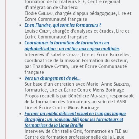
formation de formateurs FLE, Centre régional
d’Intégration de Charleroi
Élodie
Cailliau
, chargée d’appui pédagogique, Lire et
Écrire Communauté française
Et en Flandre, qui sont les formateurs ?
Louise
Culot
, chargée d’analyses et études, Lire et
Écrire Communauté française
Coordonner la formation de formateurs en
alphabétisation : un métier aux enjeux multiples
Interview d’Isabelle
Chasse
, Lire et Écrire Bruxelles,
coordinatrice de la mission Formation du secteur,
par Thandiwe
Cattier
, Lire et Écrire Communauté
française
Vers un changement de vie…
Sur base d’un entretien avec Marie-Anne
Smekens
,
formatrice, Lire et Écrire Centre Mons Borinage
Propos recueillis par Bénédicte
Mengeot
, responsable
de la formation des formateurs au sein de l’ASBL
Lire et Écrire Centre Mons Borinage
Former un public déficient visuel en français langue
étrangère : un nouveau défi pour les formateurs et
formatrices de la Ligue Braille
Interview de Christelle
Geys
, formatrice en FLE au
Centre de formation professionnelle de la Ligue