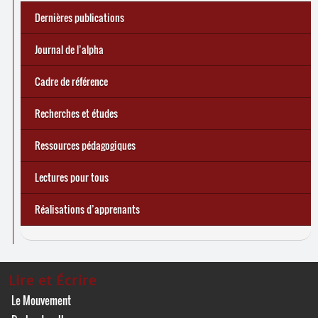
Dernières publications
e
Réforme des allocations de chômage : premiers bilans
Statistiques 2025 sur les apprenant
... Tous les articles
·
es à Lire et Écrire
🎬 L’alpha populaire : c’est quoi ?
Journal de l’alpha 241 (2
trimestre 2026) : Militer pour
Journal de l’alpha
d’une exclusion annoncée
écrire demain
Cadre de référence
Recherches et études
Ressources pédagogiques
Lectures pour tous
Réalisations d’apprenants
Lire et Écrire
Le Mouvement