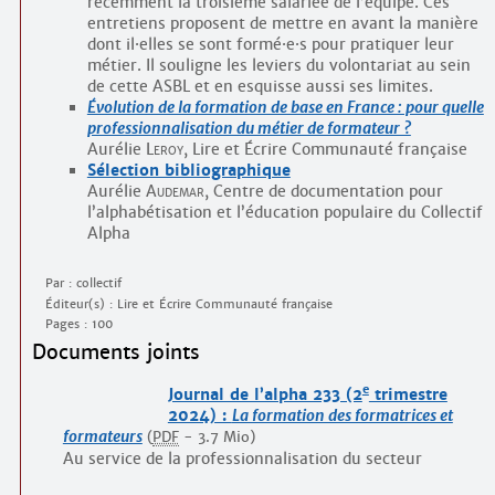
récemment la troisième salariée de l’équipe. Ces
entretiens proposent de mettre en avant la manière
dont il
·
elles se sont formé
·
e
·
s pour pratiquer leur
métier. Il souligne les leviers du volontariat au sein
de cette ASBL et en esquisse aussi ses limites.
Évolution de la formation de base en France : pour quelle
professionnalisation du métier de formateur ?
Aurélie
Leroy
, Lire et Écrire Communauté française
Sélection bibliographique
Aurélie
Audemar
, Centre de documentation pour
l’alphabétisation et l’éducation populaire du Collectif
Alpha
Par : collectif
Éditeur(s) : Lire et Écrire Communauté française
Pages : 100
Documents joints
e
Journal de l’alpha 233 (2
trimestre
2024) :
La formation des formatrices et
formateurs
(
PDF
-
3.7 Mio
)
Au service de la professionnalisation du secteur