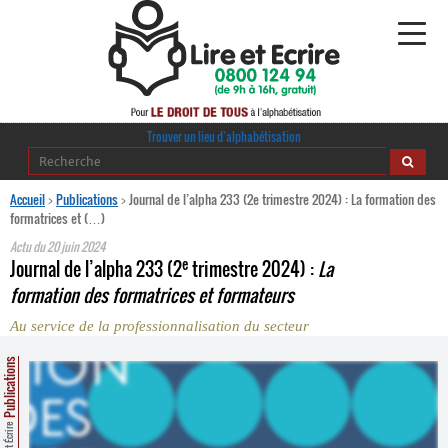
Alphabétisation
Trouver un lieu d’alphabétisation
Agir pour l’alpha
Accueil
>
Publications
>
Journal de l’alpha 233 (2e trimestre 2024) : La formation des
formatrices et (…)
Publications
Actu du
20 juin 2024
e
Journal de l’alpha 233 (2
trimestre 2024) :
La
journaldelalpha.be
formation des formatrices et formateurs
Au service de la professionnalisation du secteur
Regards croisés
Ressources pédagogiques
Publications
Espace presse
Lire et Écrire