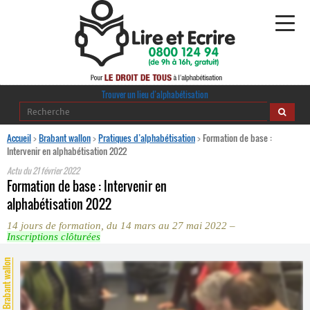
Alphabétisation
Trouver un lieu d’alphabétisation
Agir pour l’alpha
Accueil
>
Brabant wallon
>
Pratiques d’alphabétisation
>
Formation de base :
Intervenir en alphabétisation 2022
Publications
Actu du
21 février 2022
Formation de base : Intervenir en
journaldelalpha.be
alphabétisation 2022
14 jours de formation, du 14 mars au 27 mai 2022 –
Regards croisés
Inscriptions clôturées
Ressources pédagogiques
Brabant wallon
Espace presse