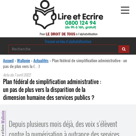
Alphabétisation
Trouver un lieu d’alphabétisation
Agir pour l’alpha
Accueil
>
Wallonie
>
Actualités
>
Plan fédéral de simplification administrative : un
pas de plus vers la (…)
Publications
Actu du
7 avril 2022
Plan fédéral de simplification administrative :
journaldelalpha.be
un pas de plus vers la disparition de la
dimension humaine des services publics ?
Regards croisés
Ressources pédagogiques
Wallonie
Espace presse
Depuis plusieurs mois déjà, des voix s’élèvent
Lire et Écrire
contre la numérisation à outrance des services